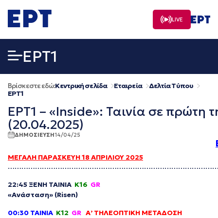
Μετάβαση
σε
LIVE
περιεχόμενο
EΡΤ1
Βρίσκεστε εδώ:
Κεντρική σελίδα
Εταιρεία
Δελτία Τύπου
EΡΤ1
ΕΡΤ1 – «Inside»: Ταινία σε πρώτη 
(20.04.2025)
ΔΗΜΟΣΙΕΥΣΗ
14/04/25
ΜΕΓΑΛΗ ΠΑΡΑΣΚΕΥΗ 18 ΑΠΡΙΛΙΟΥ 2025
………………………………………………………………………………
22:45 ΞΕΝΗ ΤΑΙΝΙΑ
Κ16
GR
«Ανάσταση» (Risen)
00:30
ΤΑΙΝΙΑ
Κ12
GR
Α’ ΤΗΛΕΟΠΤΙΚΗ ΜΕΤΑΔΟΣΗ