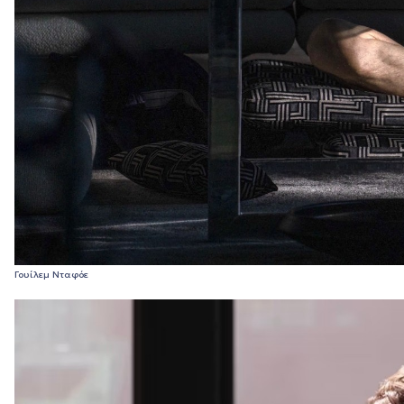
Γουίλεμ Νταφόε