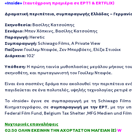
«Inside»
(ταυτόχρονη πρεμιέρα σε ΕΡΤ1 & ERTFLIX)
Δραματική περιπέτεια, συμπαραγωγής Ελλάδας – Γερμανί
Σκηνοθεσία:
Βασίλης Κατσούπης
Σενάριο:
Μπεν Χόπκινς, Βασίλης Κατσούπης
Παραγωγή:
Heretic
Συμπαραγωγή:
Schiwago Films, A Private View
Παίζουν:
Γουίλεμ Νταφόε, Ζεν Μπερβόετς, Ελίζα Στιούικ
Διάρκεια:
102′
Υπόθεση:
Η πρώτη ταινία μυθοπλασίας μεγάλου μήκους του 
σκηνοθέτη, και πρωταγωνιστή τον Γουίλεμ Νταφόε.
Είναι ένα σασπένς δράμα που ακολουθεί την περιπέτεια ενό
παγιδεύεται σε ένα πολυτελές, υψηλής τεχνολογίας ρετιρέ σ
Το «Inside» έγινε σε συμπαραγωγή με τη Schiwago Films 
Κινηματογράφου, σε
συμπαραγωγή με την ΕΡΤ
, με την υ
Federal Film Fund, Belgium Tax Shelter ,MFG Medien und Fil
Νυχτερινές επαναλήψεις
02:30 ΟΛΗΝ ΕΚΕΙΝΗΝ ΤΗΝ ΑΧΟΡΤΑΣΤΟΝ ΜΑΓΕΙΑΝ (Ε)
W