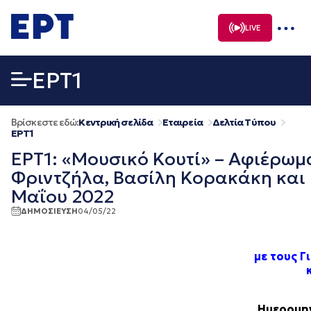
Μετάβαση
σε
LIVE
περιεχόμενο
EΡΤ1
Βρίσκεστε εδώ:
Κεντρική σελίδα
Εταιρεία
Δελτία Τύπου
EΡΤ1
ΕΡΤ1: «Μουσικό Κουτί» – Αφιέρωμ
Φριντζήλα, Βασίλη Κορακάκη και Γ
Μαΐου 2022
ΔΗΜΟΣΙΕΥΣΗ
04/05/22
με τους 
Ημερομην