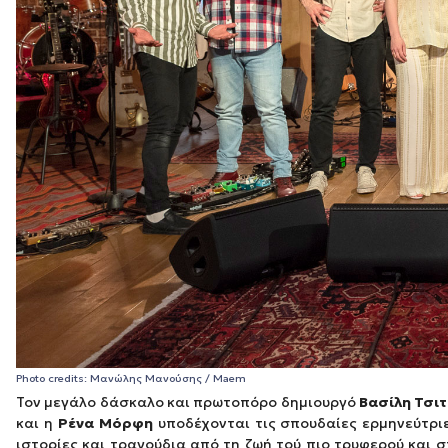
Photo credits: Μανώλης Μανούσης / Maem
Τον μεγάλο δάσκαλο και πρωτοπόρο δημιουργό
Βασίλη Τσι
και η
Ρένα Μόρφη
υποδέχονται τις σπουδαίες ερμηνεύτρ
ιστορίες και τραγούδια από τη ζωή τού πιο τρυφερού και σ