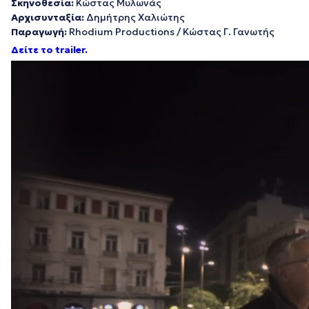
Σκηνοθεσία:
Κώστας Μυλωνάς
Αρχισυνταξία:
Δημήτρης Χαλιώτης
Παραγωγή:
Rhodium Productions / Κώστας Γ. Γανωτής
Δείτε το trailer.
Πρόγραμμα
Αναπαραγωγής
Βίντεο