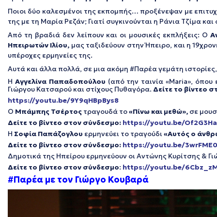
Ποιοι δύο καλεσμένοι της εκπομπής… προξένεψαν με επιτυχί
της με τη Μαρία Ρεζάν; Γιατί συγκινούνται η Ράνια Τζίμα κα
Από τη βραδιά δεν λείπουν και οι μουσικές εκπλήξεις: Ο
Αν
Ηπειρωτών Ιλίου,
μας ταξιδεύουν στην Ήπειρο, και η 19χρο
υπέροχες ερμηνείες της.
Αυτά και άλλα πολλά, σε μια ακόμη #Παρέα γεμάτη ιστορίες,
Η
Αγγελίνα Παπαδοπούλου
(από την ταινία «Maria», όπου
Γιώργου Κατσαρού και στίχους Πυθαγόρα.
Δείτε το βίντεο 
https://youtu.be/9Y9qHBpBys8
Ο
Μπάμπης Τσέρτος
τραγουδά το
«Πίνω και μεθώ»,
σε μ
ουσ
Δείτε το βίντεο στον σύνδεσμο:
https://youtu.be/Of2G3H
Η
Σοφία Παπάζογλου
ερμηνεύει το τραγούδι
«Αυτός ο άνθ
Δείτε το βίντεο στον σύνδεσμο:
https://youtu.be/3wrFM
Δημοτικά της Ηπείρου ερμηνεύουν οι Αντώνης Κυρίτσης & Γι
Δείτε το βίντεο στον σύνδεσμο
:
https://youtu.be/6Cbz_zM
#Παρέα με τον Γιώργο Κουβαρά