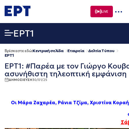
Μετάβαση
σε
LIVE
περιεχόμενο
EΡΤ1
Βρίσκεστε εδώ:
Κεντρική σελίδα
Εταιρεία
Δελτία Τύπου
EΡΤ1
ΕΡΤ1: #Παρέα με τον Γιώργο Κου
ασυνήθιστη τηλεοπτική εμφάνιση |
ΔΗΜΟΣΙΕΥΣΗ
30/01/25
Οι Μάρα Ζαχαρέα,
Ράνια Τζίμα,
Χριστίνα Κοραή
Σά