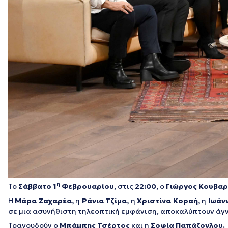
η
Το
Σάββατο 1
Φεβρουαρίου,
στις
22:00,
ο
Γιώργος Κουβα
Η
Μάρα Ζαχαρέα,
η
Ράνια Τζίμα,
η
Χριστίνα Κοραή,
η
Ιωάν
σε μια ασυνήθιστη τηλεοπτική εμφάνιση, αποκαλύπτουν άγν
Τραγουδούν ο
Μπάμπης Τσέρτος
και η
Σοφία Παπάζογλου.