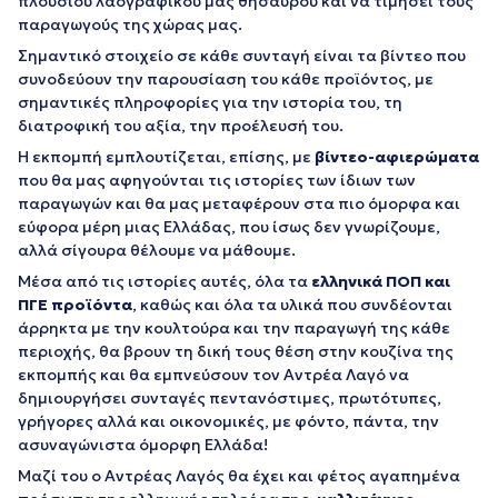
πλούσιου λαογραφικού μας θησαυρού και να τιμήσει τους
παραγωγούς της χώρας μας.
Σημαντικό στοιχείο σε κάθε συνταγή είναι τα βίντεο που
συνοδεύουν την παρουσίαση του κάθε προϊόντος, με
σημαντικές πληροφορίες για την ιστορία του, τη
διατροφική του αξία, την προέλευσή του.
Η εκπομπή εμπλουτίζεται, επίσης, με
βίντεο-αφιερώματα
που θα μας αφηγούνται τις ιστορίες των ίδιων των
παραγωγών και θα μας μεταφέρουν στα πιο όμορφα και
εύφορα μέρη μιας Ελλάδας, που ίσως δεν γνωρίζουμε,
αλλά σίγουρα θέλουμε να μάθουμε.
Μέσα από τις ιστορίες αυτές, όλα τα
ελληνικά ΠΟΠ και
ΠΓΕ προϊόντα
, καθώς και όλα τα υλικά που συνδέονται
άρρηκτα με την κουλτούρα και την παραγωγή της κάθε
περιοχής, θα βρουν τη δική τους θέση στην κουζίνα της
εκπομπής και θα εμπνεύσουν τον Αντρέα Λαγό να
δημιουργήσει συνταγές πεντανόστιμες, πρωτότυπες,
γρήγορες αλλά και οικονομικές, με φόντο, πάντα, την
ασυναγώνιστα όμορφη Ελλάδα!
Μαζί του ο Αντρέας Λαγός θα έχει και φέτος αγαπημένα