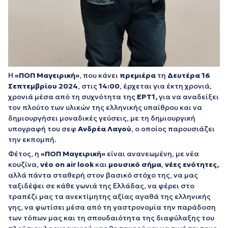
Η
«ΠΟΠ Μαγειρική»
, που κάνει
πρεμιέρα
τη
Δευτέρα 16
Σεπτεμβρίου 2024
, στις
14:00
, έρχεται για έκτη χρονιά,
χρονιά μέσα από τη συχνότητα της
ΕΡΤ1,
για να αναδείξει
τον πλούτο των υλικών της ελληνικής υπαίθρου και να
δημιουργήσει μοναδικές γεύσεις, με τη δημιουργική
υπογραφή του σεφ
Ανδρέα Λαγού
, ο οποίος παρουσιάζει
την εκπομπή.
Φέτος, η
«ΠΟΠ Μαγειρική»
είναι ανανεωμένη, με νέα
κουζίνα,
νέο on air look
και
μουσικό σήμα
,
νέες ενότητες,
αλλά πάντα σταθερή στον βασικό στόχο της, να μας
ταξιδέψει σε κάθε γωνιά της Ελλάδας, να φέρει στο
τραπέζι μας τα ανεκτίμητης αξίας αγαθά της ελληνικής
γης, να φωτίσει μέσα από τη γαστρονομία την παράδοση
των τόπων μας και τη σπουδαιότητα της διαφύλαξης του