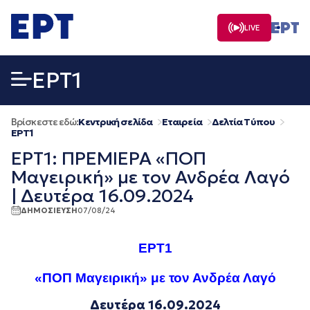
Μετάβαση
σε
LIVE
περιεχόμενο
EΡΤ1
Βρίσκεστε εδώ:
Κεντρική σελίδα
Εταιρεία
Δελτία Τύπου
EΡΤ1
ΕΡΤ1: ΠΡΕΜΙΕΡΑ «ΠΟΠ
Μαγειρική» με τον Ανδρέα Λαγό
| Δευτέρα 16.09.2024
ΔΗΜΟΣΙΕΥΣΗ
07/08/24
ΕΡΤ1
«ΠΟΠ Μαγειρική»
με τον Ανδρέα Λαγό
Δευτέρα 16.09.2024