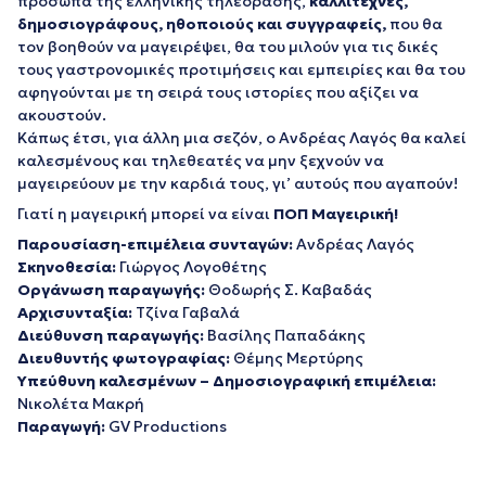
πρόσωπα της ελληνικής τηλεόρασης,
καλλιτέχνες,
δημοσιογράφους, ηθοποιούς και συγγραφείς,
που θα
τον βοηθούν να μαγειρέψει, θα του μιλούν για τις δικές
τους γαστρονομικές προτιμήσεις και εμπειρίες και θα του
αφηγούνται με τη σειρά τους ιστορίες που αξίζει να
ακουστούν.
Κάπως έτσι, για άλλη μια σεζόν, ο Ανδρέας Λαγός θα καλεί
καλεσμένους και τηλεθεατές να μην ξεχνούν να
μαγειρεύουν με την καρδιά τους, γι’ αυτούς που αγαπούν!
Γιατί η μαγειρική μπορεί να είναι
ΠΟΠ Μαγειρική!
Παρουσίαση-επιμέλεια συνταγών:
Ανδρέας Λαγός
Σκηνοθεσία:
Γιώργος Λογοθέτης
Οργάνωση παραγωγής:
Θοδωρής Σ. Καβαδάς
Αρχισυνταξία:
Tζίνα Γαβαλά
Διεύθυνση παραγωγής:
Βασίλης Παπαδάκης
Διευθυντής φωτογραφίας:
Θέμης Μερτύρης
Υπεύθυνη καλεσμένων – Δημοσιογραφική επιμέλεια:
Νικολέτα Μακρή
Παραγωγή:
GV Productions