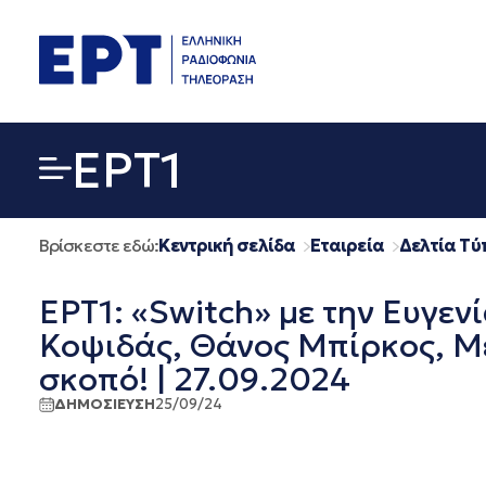
Μετάβαση
σε
περιεχόμενο
EΡΤ1
Βρίσκεστε εδώ:
Κεντρική σελίδα
Εταιρεία
Δελτία Τύ
ΕΡΤ1: «Switch» με την Ευγε
Κοψιδάς, Θάνος Μπίρκος, Μ
σκοπό! | 27.09.2024
ΔΗΜΟΣΙΕΥΣΗ
25/09/24