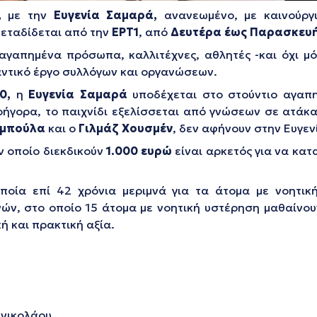
»,
με την
Ευγενία Σαμαρά,
ανανεωμένο, με καινούργι
μεταδίδεται από την
ΕΡΤ1
, από
Δευτέρα έως Παρασκευή
αγαπημένα πρόσωπα, καλλιτέχνες, αθλητές -και όχι μόν
αντικό έργο συλλόγων και οργανώσεων.
0,
η
Ευγενία Σαμαρά
υποδέχεται στο στούντιο αγαπη
ρήγορα, το παιχνίδι εξελίσσεται από γνώσεων σε ατάκ
αμπούλα
και ο
Γιλμάζ Χουσμέν
, δεν αφήνουν στην Ευγε
ν οποίο διεκδικούν
1.000 ευρώ
είναι αρκετός για να κατ
οποία επί 42 χρόνια μεριμνά για τα άτομα με νοητικ
ν, στο οποίο 15 άτομα με νοητική υστέρηση μαθαίνουν 
ή και πρακτική αξία.
ηνικολάου