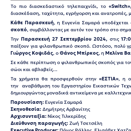
Το πιο διασκεδαστικό τηλεπαιχνίδι, το
«Switch
διασκέδαση, ταχύτητα, εγρήγορση και ανατροπές, 
Κάθε Παρασκευή
, η Ευγενία Σαμαρά υποδέχεται 
σκοπό
, συμβάλλοντας με αυτόν τον τρόπο στο σημ
Την
Παρασκευή 27 Σεπτεμβρίου 2024,
στις
17:0
παίξουν για φιλανθρωπικό σκοπό. Ωστόσο, πολύ γ
Γιώργος Κοψιδάς
, ο
Θάνος Μπίρκος
, η
Μελίνα Β
Σε κάθε περίπτωση ο φιλανθρωπικός σκοπός για το
σώοι και αβλαβείς…
Τα χρήματα θα προσφερθούν στην
«ΕΣΤΙΑ»
, η 
την αναβάθμιση του Εργαστηρίου Εικαστικών Τεχνώ
δημιουργώντας μοναδικά αντικείμενα με καλλιτεχνικ
Παρουσίαση:
Ευγενία Σαμαρά
Σκηνοθεσία:
Δημήτρης Αρβανίτης
Αρχισυνταξία:
Νίκος Τιλκερίδης
Διεύθυνση παραγωγής:
Ζωή Τσετσέλη
Executive Producer:
Πάνος Ράλλης, Ελισάβετ Χατζ