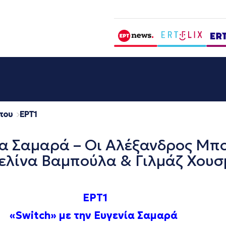
που
EΡΤ1
νία Σαμαρά – Οι Αλέξανδρος Μπ
ελίνα Βαμπούλα & Γιλμάζ Χουσμ
ΕΡΤ1
«Switch» με την Ευγενία Σαμαρά