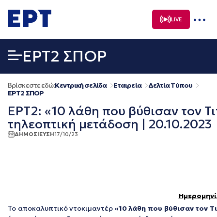
Μετάβαση
σε
LIVE
περιεχόμενο
EΡΤ2 ΣΠΟΡ
Βρίσκεστε εδώ:
Κεντρική σελίδα
Εταιρεία
Δελτία Τύπου
EΡΤ2 ΣΠΟΡ
ΕΡΤ2: «10 λάθη που βύθισαν τον Τ
τηλεοπτική μετάδοση | 20.10.2023
ΔΗΜΟΣΙΕΥΣΗ
17/10/23
Ημερομηνί
Το αποκαλυπτικό ντοκιμαντέρ
«10
λάθη
που
βύθισαν
τον
Τ