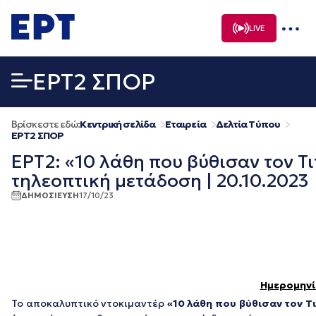
Μετάβαση
σε
LIVE
περιεχόμενο
EΡΤ2 ΣΠΟΡ
Βρίσκεστε εδώ:
Κεντρική σελίδα
Εταιρεία
Δελτία Τύπου
EΡΤ2 ΣΠΟΡ
ΕΡΤ2: «10 λάθη που βύθισαν τον Τ
τηλεοπτική μετάδοση | 20.10.2023
ΔΗΜΟΣΙΕΥΣΗ
17/10/23
Ημερομηνί
Το αποκαλυπτικό ντοκιμαντέρ
«10
λάθη
που
βύθισαν
τον
Τ