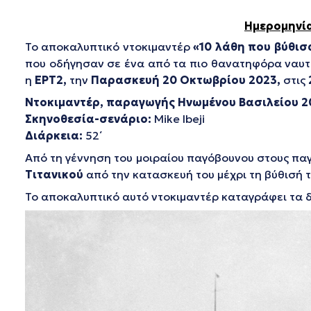
Ημερομηνία
Το αποκαλυπτικό ντοκιμαντέρ
«10
λάθη
που
βύθισ
που οδήγησαν σε ένα από τα πιο θανατηφόρα ναυτι
η
ΕΡΤ2,
την
Παρασκευή 20 Οκτωβρίου 2023,
στις
Ντοκιμαντέρ,
παραγωγής
Ηνωμένου Βασιλείου 2
Σκηνοθεσία-σενάριο:
Mike Ibeji
Διάρκεια
:
52΄
Από τη γέννηση του μοιραίου παγόβουνου στους παγε
Τιτανικού
από την κατασκευή του μέχρι τη βύθισή το
Το αποκαλυπτικό αυτό ντοκιμαντέρ καταγράφει τα 