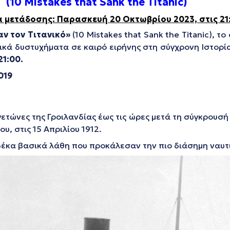
(10 Mistakes that Sank the Titanic)
 μετάδοσης: Παρασκευή 20 Οκτωβρίου 2023, στις 21
αν
τον
Τιτανικό
»
(10 Mistakes that Sank the Titanic), 
κά δυστυχήματα σε καιρό ειρήνης στη σύγχρονη Ιστορία
21:00.
019
τώνες της Γροιλανδίας έως τις ώρες μετά τη σύγκρουσή τ
υ, στις 15 Απριλίου 1912.
δέκα βασικά λάθη που προκάλεσαν την πιο διάσημη ναυτι