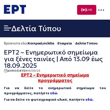
Μετάβαση
σε
LIVE
περιεχόμενο
Δελτία Τύπου
Βρίσκεστε εδώ:
Κεντρική σελίδα
Εταιρεία
Δελτία Τύπου
ΕΡΤ2 – Ενημερωτικό σημείωμα
για ξένες ταινίες | Από 13.09 έως
18.09.2025
ΔΗΜΟΣΙΕΥΣΗ
10/09/25
ΕΡΤ2 – Ενημερωτικό σημείωμα
προγράμματος
Για να δείτε το ενημερωτικό σημείωμα του
προγράμματος, πατήστε
εδώ.
Για να δείτε το φωτογραφικό υλικό, πατήστε
εδώ.