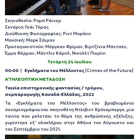
Σκηνοθεσία: Ρομπ Ράινερ
Σενάριο: Γκάι Τόμας
Διεύθυνση Φωτογραφίας: Ριντ Μοράνο
Μουσική: Μαρκ Σάιμαν
Πρωταγωνιστούν: Μόργκαν Φρίμαν, Βιρτζίνια Μάντσεν,
Έμμα Φέρμαν, Μάντλιν Κάρολ, Νικολέτ Πιερίνι
Τετάρτη 24 Ιουλίου
00:00
|
Εγκλήματα του Μέλλοντος
[
Crimes
of
the
Future
]
Α΄ ΤΗΛΕΟΠΤΙΚΗ ΜΕΤΑΔΟΣΗ
Ταινία επιστημονικής φαντασίας / τρόμου,
συμπαραγωγής Καναδά-Ελλάδας, 2022
Τα «Εγκλήματα του Μέλλοντος» του βραβευμένου
σεναριογράφου και σκηνοθέτη Ντέιβιντ Κρόνεμπεργκ, μια
ταινία που μελετάει το θέμα της ανθρώπινης εξέλιξης,
γυρίστηκε εξ’ ολοκλήρου στην Αθήνα τον Αύγουστο και
τον Σεπτέμβριο του 2021.