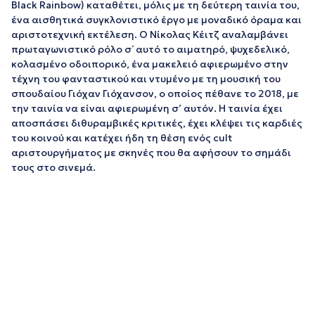
Black Rainbow) καταθέτει, μόλις με τη δεύτερη ταινία του,
ένα αισθητικά συγκλονιστικό έργο με μοναδικό όραμα και
αριστοτεχνική εκτέλεση. Ο Νίκολας Κέιτζ αναλαμβάνει
πρωταγωνιστικό ρόλο σ΄ αυτό το αιματηρό, ψυχεδελικό,
κολασμένο οδοιπορικό, ένα μακελειό αφιερωμένο στην
τέχνη του φανταστικού και ντυμένο με τη μουσική του
σπουδαίου Γιόχαν Γιόχανσον, ο οποίος πέθανε το 2018, με
την ταινία να είναι αφιερωμένη σ’ αυτόν. Η ταινία έχει
αποσπάσει διθυραμβικές κριτικές, έχει κλέψει τις καρδιές
του κοινού και κατέχει ήδη τη θέση ενός cult
αριστουργήματος με σκηνές που θα αφήσουν το σημάδι
τους στο σινεμά.