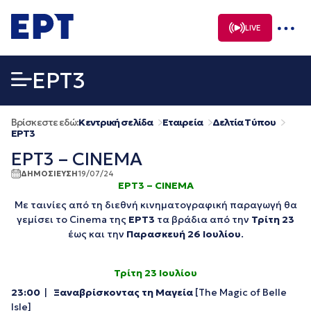
Μετάβαση
σε
LIVE
περιεχόμενο
EΡΤ3
Βρίσκεστε εδώ:
Κεντρική σελίδα
Εταιρεία
Δελτία Τύπου
EΡΤ3
ΕΡΤ3 – CINEMA
ΔΗΜΟΣΙΕΥΣΗ
19/07/24
ΕΡΤ3 –
CINEMA
Με ταινίες από τη διεθνή κινηματογραφική παραγωγή θα
γεμίσει το Cinema της
ΕΡΤ3
τα βράδια από την
Τρίτη 23
έως και την
Παρασκευή 26 Ιουλίου
.
Τρίτη 23 Ιουλίου
23:00
|
Ξαναβρίσκοντας τη Μαγεία
[
The
Magic
of
Belle
Isle
]