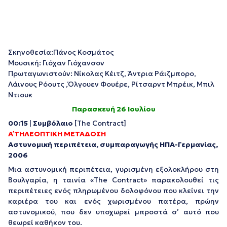
Σκηνοθεσία:Πάνος Κοσμάτος
Μουσική: Γιόχαν Γιόχανσον
Πρωταγωνιστούν: Νίκολας Κέιτζ, Άντρια Ράιζμπορο,
Λάινους Ρόουτς ,Όλγουεν Φουέρε, Ρίτσαρντ Μπρέικ, Μπιλ
Ντιουκ
Παρασκευή 26 Ιουλίου
00:15
|
Συμβόλαιο
[The Contract]
Α΄ ΤΗΛΕΟΠΤΙΚΗ ΜΕΤΑΔΟΣΗ
Αστυνομική περιπέτεια, συμπαραγωγής ΗΠΑ-Γερμανίας,
2006
Μια αστυνομική περιπέτεια, γυρισμένη εξολοκλήρου στη
Βουλγαρία, η ταινία «The Contract» παρακολουθεί τις
περιπέτειες ενός πληρωμένου δολοφόνου που κλείνει την
καριέρα του και ενός χωρισμένου πατέρα, πρώην
αστυνομικού, που δεν υποχωρεί μπροστά σ’ αυτό που
θεωρεί καθήκον του.