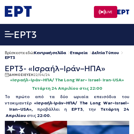
Μετάβαση
σε
LIVE
περιεχόμενο
EΡΤ3
Βρίσκεστε εδώ:
Κεντρική σελίδα
Εταιρεία
Δελτία Τύπου
EΡΤ3
ΕΡΤ3- «Ισραήλ–Ιράν–ΗΠΑ»
ΔΗΜΟΣΙΕΥΣΗ
22/04/24
«Ισραήλ–Ιράν–ΗΠΑ/
Τhe Long War– Israel- Iran-USA»
Τετάρτη 24 Απριλίου στις 22:00
Το πρώτο από τα δύο ωριαία επεισόδια του
ντοκιμαντέρ
«Ισραήλ-Ιράν–ΗΠΑ/ The
Long War–Israel–
Iran–USA»
,
προβάλλει η
ΕΡΤ3
, την
Τετάρτη 24
Απριλίου
στις
22:00
.