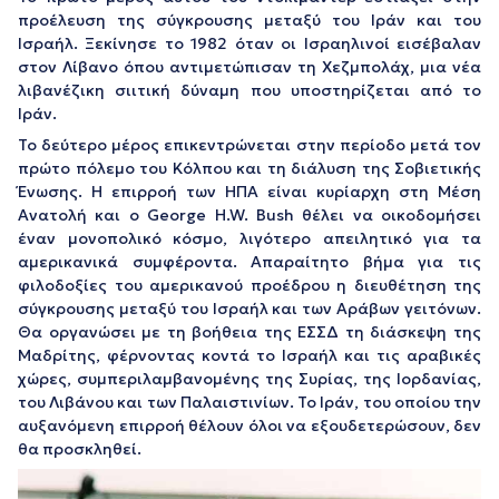
προέλευση της σύγκρουσης μεταξύ του Ιράν και του
Ισραήλ. Ξεκίνησε το 1982 όταν οι Ισραηλινοί εισέβαλαν
στον Λίβανο όπου αντιμετώπισαν τη Χεζμπολάχ, μια νέα
λιβανέζικη σιιτική δύναμη που υποστηρίζεται από το
Ιράν.
Το δεύτερο μέρος επικεντρώνεται στην περίοδο μετά τον
πρώτο πόλεμο του Κόλπου και τη διάλυση της Σοβιετικής
Ένωσης. Η επιρροή των ΗΠΑ είναι κυρίαρχη στη Μέση
Ανατολή και ο George H.W. Bush θέλει να οικοδομήσει
έναν μονοπολικό κόσμο, λιγότερο απειλητικό για τα
αμερικανικά συμφέροντα. Απαραίτητο βήμα για τις
φιλοδοξίες του αμερικανού προέδρου η διευθέτηση της
σύγκρουσης μεταξύ του Ισραήλ και των Αράβων γειτόνων.
Θα οργανώσει με τη βοήθεια της ΕΣΣΔ τη διάσκεψη της
Μαδρίτης, φέρνοντας κοντά το Ισραήλ και τις αραβικές
χώρες, συμπεριλαμβανομένης της Συρίας, της Ιορδανίας,
του Λιβάνου και των Παλαιστινίων. Το Ιράν, του οποίου την
αυξανόμενη επιρροή θέλουν όλοι να εξουδετερώσουν, δεν
θα προσκληθεί.