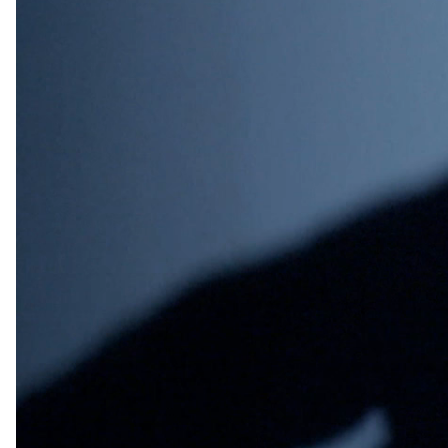
Βίντεο