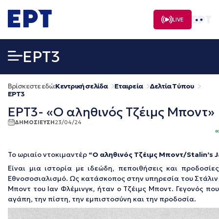
Μετάβαση
σε
LIVE
περιεχόμενο
EΡΤ3
Βρίσκεστε εδώ:
Κεντρική σελίδα
Εταιρεία
Δελτία Τύπου
EΡΤ3
ΕΡΤ3- «Ο αληθινός Τζέιμς Μποντ»
ΔΗΜΟΣΙΕΥΣΗ
23/04/24
«
Το ωριαίο ντοκιμαντέρ
“Ο αληθινός Τζέιμς Μποντ/Stalin’s 
Είναι μια ιστορία με ιδεώδη, πεποιθήσεις και προδοσί
Εθνοσοσιαλισμό. Ως κατάσκοπος στην υπηρεσία του Στάλιν έ
Μποντ του Ιαν Φλέμινγκ, ήταν ο Τζέιμς Μποντ. Γεγονός που
αγάπη, την πίστη, την εμπιστοσύνη και την προδοσία.