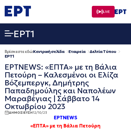
Μετάβαση
σε
LIVE
περιεχόμενο
EΡΤ1
Βρίσκεστε εδώ:
Κεντρική σελίδα
Εταιρεία
Δελτία Τύπου
EΡΤ1
ΕΡΤNEWS: «ΕΠΤΑ» με τη Βάλια
Πετούρη – Καλεσμένοι οι Ελίζα
Βόζεμπεργκ, Δημήτρης
Παπαδημούλης και Ναπολέων
Μαραβέγιας | Σάββατο 14
Οκτωβρίου 2023
ΔΗΜΟΣΙΕΥΣΗ
12/10/23
ΕΡΤNEWS
«ΕΠΤΑ» με τη Βάλια Πετούρη