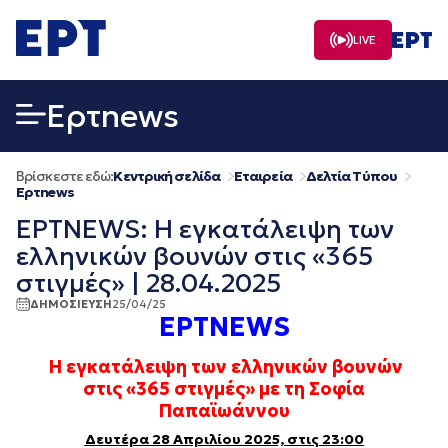
Μετάβαση
σε
LIVE
περιεχόμενο
Eρτnews
Βρίσκεστε εδώ:
Κεντρική σελίδα
Εταιρεία
Δελτία Τύπου
Eρτnews
ΕΡΤNEWS: Η εγκατάλειψη των
ελληνικών βουνών στις «365
στιγμές» | 28.04.2025
ΔΗΜΟΣΙΕΥΣΗ
25/04/25
ΕΡΤNEWS
Η εγκατάλειψη των ελληνικών βουνών
στις «365 στιγμές»
με τη Σοφία
Παπαϊωάννου
Δευτέρα 28 Απριλίου 2025, στις 23:00