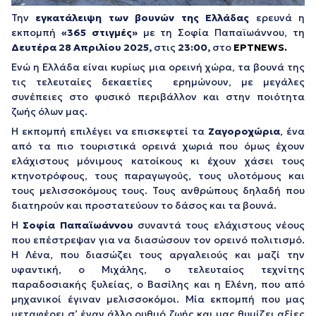
Την
εγκατάλειψη των βουνών της Ελλάδας
ερευνά η
εκπομπή
«365 στιγμές»
με τη Σοφία Παπαϊωάννου, τη
Δευτέρα 28
Απριλίου 2025,
στις
23:00,
στο
ΕΡΤNEWS.
Ενώ η Ελλάδα είναι κυρίως μια ορεινή χώρα, τα βουνά της
τις τελευταίες δεκαετίες ερημώνουν, με μεγάλες
συνέπειες στο φυσικό περιβάλλον και στην ποιότητα
ζωής όλων μας.
Η εκπομπή επιλέγει να επισκεφτεί τα
Ζαγοροχώρια
, ένα
από τα πιο τουριστικά ορεινά χωριά που όμως έχουν
ελάχιστους μόνιμους κατοίκους κι έχουν χάσει τους
κτηνοτρόφους, τους παραγωγούς, τους υλοτόμους και
τους μελισσοκόμους τους. Τους ανθρώπους δηλαδή που
διατηρούν και προστατεύουν το δάσος και τα βουνά.
Η
Σοφία Παπαϊωάννου
συναντά τους ελάχιστους νέους
που επέστρεψαν για να διασώσουν τον ορεινό πολιτισμό.
Η Λένα, που διασώζει τους αργαλειούς και μαζί την
υφαντική, ο Μιχάλης, ο τελευταίος τεχνίτης
παραδοσιακής ξυλείας, ο Βασίλης και η Ελένη, που από
μηχανικοί έγιναν μελισσοκόμοι. Μία εκπομπή που μας
μεταφέρει σ’ έναν άλλο ρυθμό ζωής και μας θυμίζει αξίες