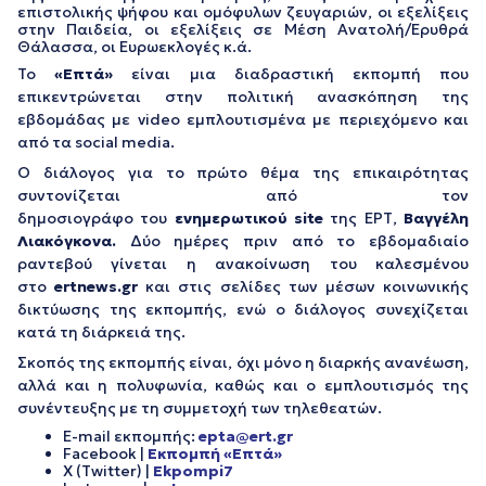
επιστολικής ψήφου και ομόφυλων ζευγαριών, οι εξελίξεις
στην Παιδεία, οι εξελίξεις σε Μέση Ανατολή/Ερυθρά
Θάλασσα, οι Ευρωεκλογές κ.ά.
Το
«Επτά»
είναι μια διαδραστική εκπομπή που
επικεντρώνεται στην πολιτική ανασκόπηση της
εβδομάδας με video εμπλουτισμένα με περιεχόμενο και
από τα social media.
Ο διάλογος για το πρώτο θέμα της επικαιρότητας
συντονίζεται από τον
δημοσιογράφο του
ενημερωτικού
site
της ΕΡΤ,
Βαγγέλη
Λιακόγκονα
.
Δύο ημέρες πριν από το εβδομαδιαίο
ραντεβού γίνεται η ανακοίνωση του καλεσμένου
στο
ertnews
.
gr
και στις σελίδες των μέσων κοινωνικής
δικτύωσης της εκπομπής, ενώ ο διάλογος συνεχίζεται
κατά τη διάρκειά της.
Σκοπός της εκπομπής είναι, όχι μόνο η διαρκής ανανέωση,
αλλά και η πολυφωνία, καθώς και ο εμπλουτισμός της
συνέντευξης με τη συμμετοχή των τηλεθεατών.
E-mail εκπομπής:
epta@ert.gr
Facebook |
Εκπομπή «Επτά»
X (Twitter) |
Ekpompi7