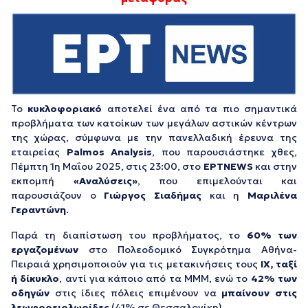
Το
κυκλοφοριακό
αποτελεί ένα από τα πιο σημαντικά
προβλήματα των κατοίκων των μεγάλων αστικών κέντρων
της χώρας, σύμφωνα με την πανελλαδική έρευνα της
εταιρείας
Palmos Analysis
, που παρουσιάστηκε χθες,
Πέμπτη 1η Μαΐου 2025, στις 23:00, στο
ΕΡΤNEWS
και στην
εκπομπή
«Αναλύσεις»
, που επιμελούνται και
παρουσιάζουν ο
Γιώργος Σιαδήμας
και η
Μαριλένα
Γεραντώνη
.
Παρά τη διαπίστωση του προβλήματος, το
60% των
εργαζομένων
στο Πολεοδομικό Συγκρότημα Αθήνα-
Πειραιά χρησιμοποιούν για τις μετακινήσεις τους
ΙΧ, ταξί
ή δίκυκλο
, αντί για κάποιο από τα ΜΜΜ, ενώ το
42% των
οδηγών
στις ίδιες πόλεις επιμένουν να
μπαίνουν στις
λεωφορειολωρίδες
(41% σε Θεσσαλονίκη).