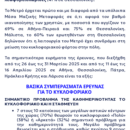
Το Μετρό έρχεται πρώτο και με διαφορά από τα υπόλοιπα
Μέσα Μαζικής Μεταφοράς σε ό,τι αφορά τον βαθμό
ικανοποίησης των χρηστών, με ποσοστά που αγγίζουν το
69% σε Αθήνα-Πειραιά και 75% σε Θεσσαλονίκη.
Μάλιστα, το 60% των ερωτηθέντων στη Θεσσαλονίκη
δηλώνουν ότι η λειτουργία του Μετρό έχει συνδράμει στη
μείωση του κυκλοφοριακού φόρτου στην πόλη.
Τα σημαντικότερα ευρήματα της έρευνας, που διεξήχθη
από τις 26 έως τις 31 Μαρτίου 2025 και από τις 11 έως τις
16 Απριλίου 2025 σε Αθήνα, Θεσσαλονίκη, Πάτρα,
Ηράκλειο Κρήτης και Λάρισα είναι τα εξής:
ΒΑΣΙΚΑ ΣΥΜΠΕΡΑΣΜΑΤΑ ΕΡΕΥΝΑΣ
ΓΙΑ ΤΟ ΚΥΚΛΟΦΟΡΙΑΚΟ
ΣΗΜΑΝΤΙΚΟ ΠΡΟΒΛΗΜΑ ΤΗΣ ΚΑΘΗΜΕΡΙΝΟΤΗΤΑΣ ΤΟ
ΚΥΚΛΟΦΟΡΙΑΚΟ ΚΑΙ Η ΣΤΑΘΜΕΥΣΗ
7 στους 10 κατοίκους των μεγάλων αστικών κέντρων
της χώρας (70%) θεωρούν το κυκλοφοριακό «Πολύ»
(38%) ή «Αρκετά» (32%) σημαντικό πρόβλημα για
την καθημερινότητά τους. Μεγάλο πρόβλημα
θεωρείται και η στάθμευση, καθώς περίπου 9 στους