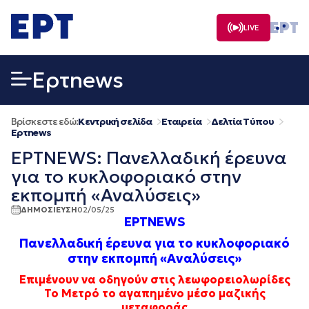
Μετάβαση
σε
LIVE
περιεχόμενο
Eρτnews
Βρίσκεστε εδώ:
Κεντρική σελίδα
Εταιρεία
Δελτία Τύπου
Eρτnews
ΕΡΤNEWS: Πανελλαδική έρευνα
για το κυκλοφοριακό στην
εκπομπή «Αναλύσεις»
ΔΗΜΟΣΙΕΥΣΗ
02/05/25
ΕΡΤNEWS
Πανελλαδική έρευνα για το κυκλοφοριακό
στην εκπομπή «Αναλύσεις»
Επιμένουν να οδηγούν στις λεωφορειολωρίδες
Το Μετρό το αγαπημένο μέσο μαζικής
μεταφοράς