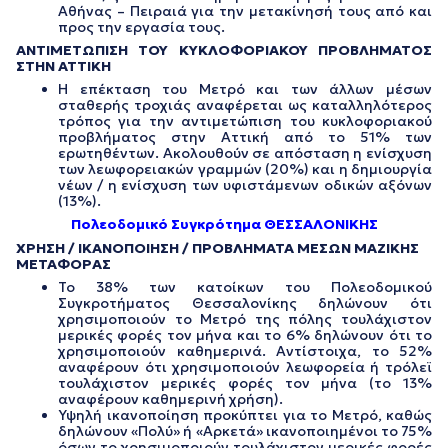
Αθήνας – Πειραιά για την μετακίνησή τους από και
προς την εργασία τους.
ΑΝΤΙΜΕΤΩΠΙΣΗ ΤΟΥ ΚΥΚΛΟΦΟΡΙΑΚΟΥ ΠΡΟΒΛΗΜΑΤΟΣ
ΣΤΗΝ ΑΤΤΙΚΗ
Η επέκταση του Μετρό και των άλλων μέσων
σταθερής τροχιάς αναφέρεται ως καταλληλότερος
τρόπος για την αντιμετώπιση του κυκλοφοριακού
προβλήματος στην Αττική από το 51% των
ερωτηθέντων. Ακολουθούν σε απόσταση η ενίσχυση
των λεωφορειακών γραμμών (20%) και η δημιουργία
νέων / η ενίσχυση των υφιστάμενων οδικών αξόνων
(13%).
Πολεοδομικό Συγκρότημα ΘΕΣΣΑΛΟΝΙΚΗΣ
ΧΡΗΣΗ / ΙΚΑΝΟΠΟΙΗΣΗ / ΠΡΟΒΛΗΜΑΤΑ ΜΕΣΩΝ ΜΑΖΙΚΗΣ
ΜΕΤΑΦΟΡΑΣ
Το 38% των κατοίκων του Πολεοδομικού
Συγκροτήματος Θεσσαλονίκης δηλώνουν ότι
χρησιμοποιούν το Μετρό της πόλης τουλάχιστον
μερικές φορές τον μήνα και το 6% δηλώνουν ότι το
χρησιμοποιούν καθημερινά. Αντίστοιχα, το 52%
αναφέρουν ότι χρησιμοποιούν λεωφορεία ή τρόλεϊ
τουλάχιστον μερικές φορές τον μήνα (το 13%
αναφέρουν καθημερινή χρήση).
Υψηλή ικανοποίηση προκύπτει για το Μετρό, καθώς
δηλώνουν «Πολύ» ή «Αρκετά» ικανοποιημένοι το 75%
όσων το χρησιμοποιούν τουλάχιστον μερικές φορές