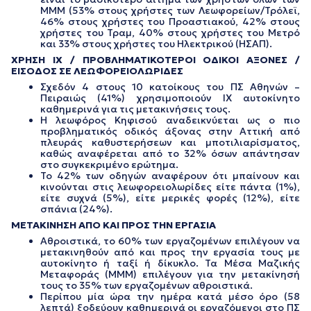
ΜΜΜ (53% στους χρήστες των Λεωφορείων/Τρόλεϊ,
46% στους χρήστες του Προαστιακού, 42% στους
χρήστες του Τραμ, 40% στους χρήστες του Μετρό
και 33% στους χρήστες του Ηλεκτρικού (ΗΣΑΠ).
ΧΡΗΣΗ ΙΧ / ΠΡΟΒΛΗΜΑΤΙΚΟΤΕΡΟΙ ΟΔΙΚΟΙ ΑΞΟΝΕΣ /
ΕΙΣΟΔΟΣ ΣΕ ΛΕΩΦΟΡΕΙΟΛΩΡΙΔΕΣ
Σχεδόν 4 στους 10 κατοίκους του ΠΣ Αθηνών –
Πειραιώς (41%) χρησιμοποιούν ΙΧ αυτοκίνητο
καθημερινά για τις μετακινήσεις τους.
Η λεωφόρος Κηφισού αναδεικνύεται ως ο πιο
προβληματικός οδικός άξονας στην Αττική από
πλευράς καθυστερήσεων και μποτιλιαρίσματος,
καθώς αναφέρεται από το 32% όσων απάντησαν
στο συγκεκριμένο ερώτημα.
Το 42% των οδηγών αναφέρουν ότι μπαίνουν και
κινούνται στις λεωφορειολωρίδες είτε πάντα (1%),
είτε συχνά (5%), είτε μερικές φορές (12%), είτε
σπάνια (24%).
ΜΕΤΑΚΙΝΗΣΗ ΑΠΟ ΚΑΙ ΠΡΟΣ ΤΗΝ ΕΡΓΑΣΙΑ
Αθροιστικά, το 60% των εργαζομένων επιλέγουν να
μετακινηθούν από και προς την εργασία τους με
αυτοκίνητο ή ταξί ή δίκυκλο. Τα Μέσα Μαζικής
Μεταφοράς (ΜΜΜ) επιλέγουν για την μετακίνησή
τους το 35% των εργαζομένων αθροιστικά.
Περίπου μία ώρα την ημέρα κατά μέσο όρο (58
λεπτά) ξοδεύουν καθημερινά οι εργαζόμενοι στο ΠΣ