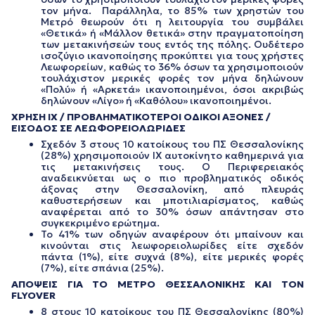
τον μήνα. Παράλληλα, το 85% των χρηστών του
Μετρό θεωρούν ότι η λειτουργία του συμβάλει
«Θετικά» ή «Μάλλον θετικά» στην πραγματοποίηση
των μετακινήσεών τους εντός της πόλης. Ουδέτερο
ισοζύγιο ικανοποίησης προκύπτει για τους χρήστες
Λεωφορείων, καθώς το 36% όσων τα χρησιμοποιούν
τουλάχιστον μερικές φορές τον μήνα δηλώνουν
«Πολύ» ή «Αρκετά» ικανοποιημένοι, όσοι ακριβώς
δηλώνουν «Λίγο» ή «Καθόλου» ικανοποιημένοι.
ΧΡΗΣΗ ΙΧ / ΠΡΟΒΛΗΜΑΤΙΚΟΤΕΡΟΙ ΟΔΙΚΟΙ ΑΞΟΝΕΣ /
ΕΙΣΟΔΟΣ ΣΕ ΛΕΩΦΟΡΕΙΟΛΩΡΙΔΕΣ
Σχεδόν 3 στους 10 κατοίκους του ΠΣ Θεσσαλονίκης
(28%) χρησιμοποιούν ΙΧ αυτοκίνητο καθημερινά για
τις μετακινήσεις τους. Ο Περιφερειακός
αναδεικνύεται ως ο πιο προβληματικός οδικός
άξονας στην Θεσσαλονίκη, από πλευράς
καθυστερήσεων και μποτιλιαρίσματος, καθώς
αναφέρεται από το 30% όσων απάντησαν στο
συγκεκριμένο ερώτημα.
Το 41% των οδηγών αναφέρουν ότι μπαίνουν και
κινούνται στις λεωφορειολωρίδες είτε σχεδόν
πάντα (1%), είτε συχνά (8%), είτε μερικές φορές
(7%), είτε σπάνια (25%).
ΑΠΟΨΕΙΣ ΓΙΑ ΤΟ ΜΕΤΡΟ ΘΕΣΣΑΛΟΝΙΚΗΣ ΚΑΙ ΤΟΝ
FLYOVER
8 στους 10 κατοίκους του ΠΣ Θεσσαλονίκης (80%)