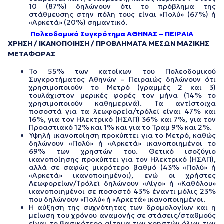
10 (87%) δηλώνουν ότι το πρόβλημα της
στάθμευσης στην πόλη τους είναι «Πολύ» (67%) ή
«Αρκετά» (20%) σημαντικό.
Πολεοδομικό Συγκρότημα ΑΘΗΝΑΣ – ΠΕΙΡΑΙΑ
ΧΡΗΣΗ / ΙΚΑΝΟΠΟΙΗΣΗ / ΠΡΟΒΛΗΜΑΤΑ ΜΕΣΩΝ ΜΑΖΙΚΗΣ
ΜΕΤΑΦΟΡΑΣ
Το 55% των κατοίκων του Πολεοδομικού
Συγκροτήματος Αθηνών – Πειραιώς δηλώνουν ότι
χρησιμοποιούν το Μετρό (γραμμές 2 και 3)
τουλάχιστον μερικές φορές τον μήνα (14% το
χρησιμοποιούν καθημερινά). Τα αντίστοιχα
ποσοστά για τα λεωφορεία/τρόλεϊ είναι 47% και
16%, για τον Ηλεκτρικό (ΗΣΑΠ) 36% και 7%, για τον
Προαστιακό 12% και 1% και για το Τραμ 9% και 2%.
Υψηλή ικανοποίηση προκύπτει για το Μετρό, καθώς
δηλώνουν «Πολύ» ή «Αρκετά» ικανοποιημένοι το
69% των χρηστών του. Θετικό ισοζύγιο
ικανοποίησης προκύπτει για τον Ηλεκτρικό (ΗΣΑΠ),
αλλά σε σαφώς μικρότερο βαθμό (43% «Πολύ» ή
«Αρκετά» ικανοποιημένοι), ενώ οι χρήστες
Λεωφορείων/Τρόλεϊ δηλώνουν «Λίγο» ή «Καθόλου»
ικανοποιημένοι σε ποσοστό 43% έναντι μόλις 23%
που δηλώνουν «Πολύ» ή «Αρκετά» ικανοποιημένοι.
Η αύξηση της συχνότητας των δρομολογίων και η
μείωση του χρόνου αναμονής σε στάσεις/σταθμούς
είναι το βασικότερο αίτημα των χρηστών όλων των