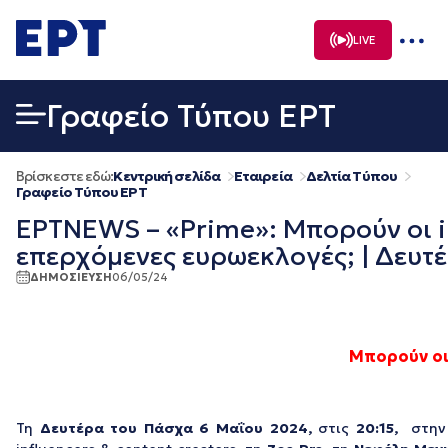
Μετάβαση
σε
LIVE
περιεχόμενο
Γραφείο Τύπου ΕΡΤ
Βρίσκεστε εδώ:
Κεντρική σελίδα
Εταιρεία
Δελτία Τύπου
Γραφείο Τύπου ΕΡΤ
ΕΡΤNEWS – «Prime»: Μπορούν οι i
επερχόμενες ευρωεκλογές; | Δευτ
ΔΗΜΟΣΙΕΥΣΗ
06/05/24
Μπορούν οι
Τη
Δευτέρα του Πάσχα 6 Μαΐου 2024,
στις
20:15,
στην 