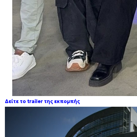
Δείτε το trailer της εκπομπής
Πρόγραμμα
Αναπαραγωγής
Βίντεο