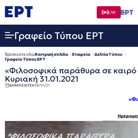
Μετάβαση
σε
LIVE
περιεχόμενο
Γραφείο Τύπου ΕΡΤ
Βρίσκεστε εδώ:
Κεντρική σελίδα
Εταιρεία
Δελτία Τύπου
Γραφείο Τύπου ΕΡΤ
«Φιλοσοφικά παράθυρα σε καιρό 
Κυριακή 31.01.2021
ΔΗΜΟΣΙΕΥΣΗ
28/01/21
«Φι
Ημερομην