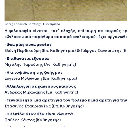
Georg Friedrich Kersting: Η κεντήστρα
Η φιλοσοφία γίνεται, κατ’ εξοχήν, επίκαιρη σε καιρούς
«Φιλοσοφικά παράθυρα σε καιρό εγκλεισμού» έχει οργανωθ
· Θεωρίες συνωμοσίας
Ελένη Περδικούρη (Επ. Καθηγήτρια) & Γιώργος Σαγκριώτης (Ε
· Επιθανάτια εξουσία
Μιχάλης Παρούσης (Αν. Καθηγητής)
· Η αποψίλωση της ζωής μας
Ευγενία Μυλωνάκη (Επ. Καθηγήτρια)
· Αλληλεγγύη σε χαλεπούς καιρούς
Ανδρέας Μιχαλάκης (Επ. Καθηγητής)
· Γενναιότητα: μια αρετή για τον πόλεμο ή μια αρετή για την
Στασινός Σταυριανέας (Επ. Καθηγητής)
· Η ελπίδα όταν όλα είναι κλειστά
Παύλος Κόντος (Καθηγητής)