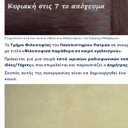
Στιγμιότυπο από την ταινία «Φάνι και Αλέξανδρος» του Ίνγκμαρ Μπέργκμαν
Το
Τμήμα Φιλοσοφίας
του
Πανεπιστημίου Πατρών
σε συνε
με τίτλο
«Φιλοσοφικά παράθυρα σε καιρό εγκλεισμού».
Πρόκειται για μια σειρά
επτά ωριαίων ραδιοφωνικών εκ
Ιδέες/Τέχνες»,
που επιμελείται και παρουσιάζει ο
Δημήτρης 
Σκοπός αυτής της συνεργασίας είναι να δημιουργηθεί ένα
κοινό.