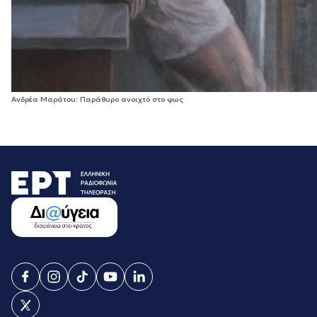
Ανδρέα Μαράτου: Παράθυρο ανοιχτό στο φως