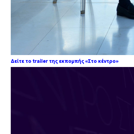
Δείτε το trailer της εκπομπής «Στο κέντρο»
Πρόγραμμα
Αναπαραγωγής
Βίντεο