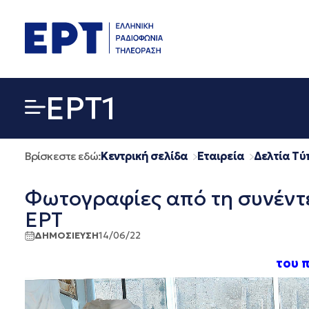
Μετάβαση
σε
περιεχόμενο
EΡΤ1
Βρίσκεστε εδώ:
Κεντρική σελίδα
Εταιρεία
Δελτία Τύ
Φωτογραφίες από τη συνέντ
ΕΡΤ
ΔΗΜΟΣΙΕΥΣΗ
14/06/22
του 