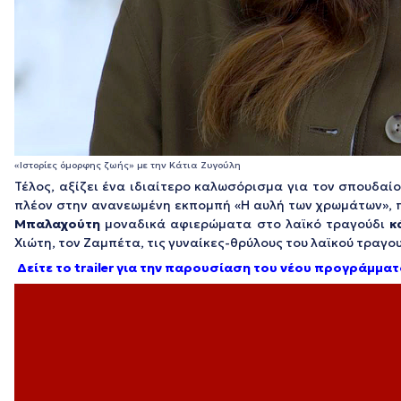
«Ιστορίες όμορφης ζωής» με την Κάτια Ζυγούλη
Τέλος, αξίζει ένα ιδιαίτερο καλωσόρισμα για τον σπουδαί
πλέον στην ανανεωμένη εκπομπή «Η αυλή των χρωμάτων», π
Μπαλαχούτη
μοναδικά αφιερώματα στο λαϊκό τραγούδι
κ
Χιώτη, τον Ζαμπέτα, τις γυναίκες-θρύλους του λαϊκού τραγο
Δείτε το trailer για την παρουσίαση του νέου προγράμματ
Πρόγραμμα
Αναπαραγωγής
Βίντεο