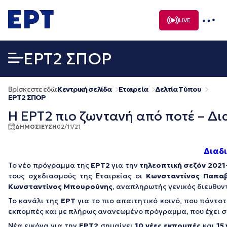
Μετάβαση
σε
LIVE
περιεχόμενο
EΡΤ2 ΣΠΟΡ
Βρίσκεστε εδώ:
Κεντρική σελίδα
Εταιρεία
Δελτία Τύπου
EΡΤ2 ΣΠΟΡ
Η ΕΡΤ2 πιο ζωντανή από ποτέ – Δ
ΔΗΜΟΣΙΕΥΣΗ
02/11/21
Διαδ
Το νέο πρόγραμμα της
ΕΡΤ2
για την
τηλεοπτική σεζόν 2021
τους σχεδιασμούς της Εταιρείας οι
Κωνσταντίνος Παπαβ
Κωνσταντίνος Μπουρούνης
, αναπληρωτής γενικός διευθυ
Το κανάλι της
ΕΡΤ
για το πιο απαιτητικό κοινό, που πάντοτ
εκπομπές και με πλήρως ανανεωμένο πρόγραμμα, που έχει σ
Νέα εικόνα για την
ΕΡΤ2
σημαίνει
10 νέες εκπομπές
και
15