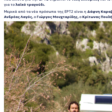
για το
λαϊκό τραγούδι.
Μερικά από τα νέα πρόσωπα της ΕΡΤ2 είναι η
Δάφνη Καρα
Ανδρέας Λαγός,
ο
Γιώργος Μουχταρίδης,
ο
Κρίτωνας Πουλή