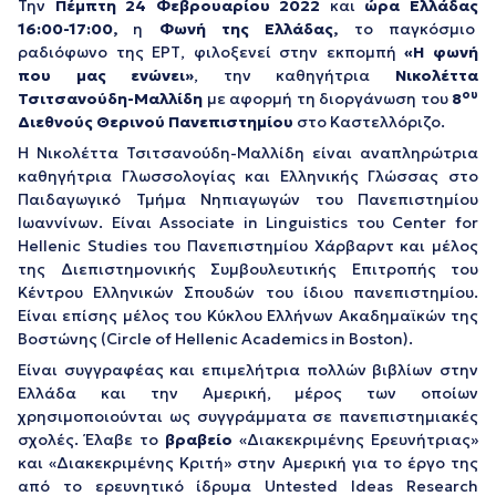
Την
Πέμπτη 24 Φεβρουαρίου 2022
και
ώρα Ελλάδας
16:00-17:00,
η
Φωνή της Ελλάδας,
το παγκόσμιο
ραδιόφωνο της ΕΡΤ, φιλοξενεί στην εκπομπή
«Η φωνή
που μας ενώνει»
, την καθηγήτρια
Νικολέττα
ου
Τσιτσανούδη-Μαλλίδη
με αφορμή τη διοργάνωση του
8
Διεθνούς Θερινού Πανεπιστημίου
στο Καστελλόριζο.
Η Νικολέττα Τσιτσανούδη-Μαλλίδη είναι αναπληρώτρια
καθηγήτρια Γλωσσολογίας και Ελληνικής Γλώσσας στο
Παιδαγωγικό Τμήμα Νηπιαγωγών του Πανεπιστημίου
Ιωαννίνων. Είναι Associate in Linguistics του Center for
Hellenic Studies του Πανεπιστημίου Χάρβαρντ και μέλος
της Διεπιστημονικής Συμβουλευτικής Επιτροπής του
Κέντρου Ελληνικών Σπουδών του ίδιου πανεπιστημίου.
Είναι επίσης μέλος του Κύκλου Ελλήνων Ακαδημαϊκών της
Βοστώνης (Circle of Hellenic Academics in Boston).
Είναι συγγραφέας και επιμελήτρια πολλών βιβλίων στην
Ελλάδα και την Αμερική, μέρος των οποίων
χρησιμοποιούνται ως συγγράμματα σε πανεπιστημιακές
σχολές. Έλαβε το
βραβείο
«Διακεκριμένης Ερευνήτριας»
και «Διακεκριμένης Κριτή» στην Αμερική για το έργο της
από το ερευνητικό ίδρυμα Untested Ideas Research