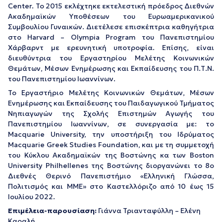
Center. Το 2015 εκλέχτηκε εκτελεστική πρόεδρος Διεθνών
Ακαδημαϊκών Υποθέσεων του Ευρωαμερικανικού
Συμβουλίου Γυναικών. Διετέλεσε επισκέπτρια καθηγήτρια
στο Harvard – Olympia Program του Πανεπιστημίου
Χάρβαρντ με ερευνητική υποτροφία. Επίσης, είναι
διευθύντρια του Εργαστηρίου Μελέτης Κοινωνικών
Θεμάτων, Μέσων Ενημέρωσης και Εκπαίδευσης του Π.Τ.Ν.
του Πανεπιστημίου Ιωαννίνων.
Το Εργαστήριο Μελέτης Κοινωνικών Θεμάτων, Μέσων
Ενημέρωσης και Εκπαίδευσης του Παιδαγωγικού Τμήματος
Νηπιαγωγών της Σχολής Επιστημών Αγωγής του
Πανεπιστημίου Ιωαννίνων, σε συνεργασία με: το
Macquarie University, την υποστήριξη του Ιδρύματος
Macquarie Greek Studies Foundation, και με τη συμμετοχή
του Κύκλου Ακαδημαϊκών της Βοστώνης κα των Boston
University Philhellenes της Βοστώνης διοργανώνει το 8ο
Διεθνές Θερινό Πανεπιστήμιο «Ελληνική Γλώσσα,
Πολιτισμός και ΜΜΕ» στο Καστελλόριζο από 10 έως 15
Ιουλίου 2022.
Επιμέλεια-παρουσίαση:
Γιάννα Τριανταφύλλη – Ελένη
Καραλή.