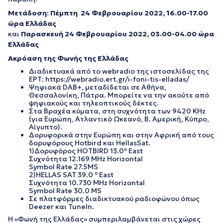
Μετάδοση
:
Πέμπτη 24 Φεβρουαρίου 2022, 16.00-17.00
ώρα Ελλάδας
και
Παρασκευή 24 Φεβρουαρίου 2022, 03.00-04.00 ώρα
Ελλάδας
Ακρόαση της Φωνής της Ελλάδας
Διαδικτυακά από το webradio της ιστοσελίδας της
ΕΡΤ: https://webradio.ert.gr/i-foni-tis-elladas/
Ψηφιακά DAB+, μεταδίδεται σε Αθήνα,
Θεσσαλονίκη, Πάτρα. Μπορείτε να την ακούτε από
ψηφιακούς και τηλεοπτικούς δέκτες.
Στα Βραχέα κύματα, στη συχνότητα των 9420 ΚΗz
(για Ευρώπη, Ατλαντικό Ωκεανό, Β. Αμερική, Κύπρο,
Αίγυπτο).
Δορυφορικά στην Ευρώπη και στην Αφρική από τους
δορυφόρους Hotbird και HellasSat.
1)Δορυφόρος HOTBIRD 13.0º East
Συχνότητα 12.169 MHz Horizontal
Symbol Rate 27.5MS
2)HELLAS SAT 39.0 º East
Συχνότητα 10.730 MHz Horizontal
Symbol Rate 30.0 MS
Σε πλατφόρμες διαδικτυακού ραδιοφώνου όπως
Deezer και TuneIn.
Η «Φωνή της Ελλάδας» συμπεριλαμβάνεται στις χώρες