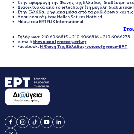
Στην εφαρμογή της Φωνής της Ελλάδας, διαθέσιμη στο 
Διαδικτυακά από το ertecho.gr (τη μεγάλη διαδικτυ
Στην Ελλάδα, ψηφιακά μέσα από τα ραδιόφωνα και τις 
Δορυφορικά μέσω Hellas Sat και Hotbird
Μέσω του ERTFLIX International
Στο
Τηλέφωνα: 210 6066815 – 210 6066816 – 210 6066238
e-mail:
thevoiceofgreece@ert.gr
Facebook:
Η Φωνή Της Ελλάδας-voiceofgreece-ΕΡΤ