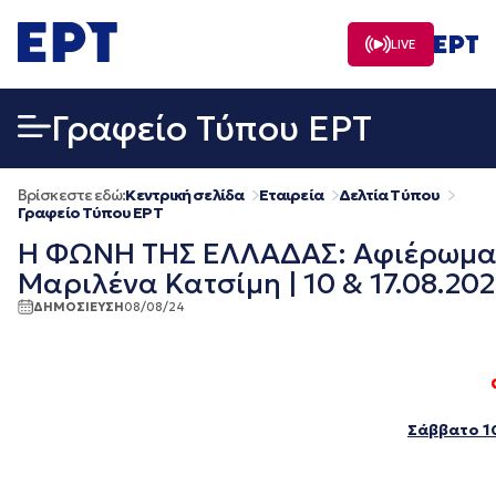
Μετάβαση
σε
LIVE
περιεχόμενο
Γραφείο Τύπου ΕΡΤ
Βρίσκεστε εδώ:
Κεντρική σελίδα
Εταιρεία
Δελτία Τύπου
Γραφείο Τύπου ΕΡΤ
Η ΦΩΝΗ ΤΗΣ ΕΛΛΑΔΑΣ: Αφιέρωμα σ
Μαριλένα Κατσίμη | 10 & 17.08.20
ΔΗΜΟΣΙΕΥΣΗ
08/08/24
Σάββατο 10