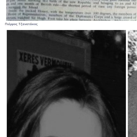
Πιέρρος Τζανετάκος