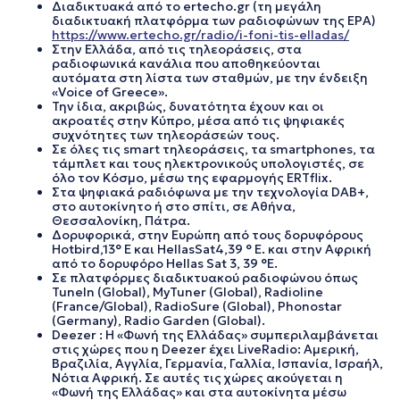
Διαδικτυακά από το ertecho.gr (τη μεγάλη
διαδικτυακή πλατφόρμα των ραδιοφώνων της ΕΡΑ)
https://www.ertecho.gr/radio/i-foni-tis-elladas/
Στην Ελλάδα, από τις τηλεοράσεις, στα
ραδιοφωνικά κανάλια που αποθηκεύονται
αυτόματα στη λίστα των σταθμών, με την ένδειξη
«Voice of Greece».
Την ίδια, ακριβώς, δυνατότητα έχουν και οι
ακροατές στην Κύπρο, μέσα από τις ψηφιακές
συχνότητες των τηλεοράσεών τους.
Σε όλες τις smart τηλεοράσεις, τα smartphones, τα
τάμπλετ και τους ηλεκτρονικούς υπολογιστές, σε
όλο τον Κόσμο, μέσω της εφαρμογής ERTflix.
Στα ψηφιακά ραδιόφωνα με την τεχνολογία DAB+,
στο αυτοκίνητο ή στο σπίτι, σε Αθήνα,
Θεσσαλονίκη, Πάτρα.
Δορυφορικά, στην Ευρώπη από τους δορυφόρους
Hotbird,13° E και HellasSat4,39 ° E. και στην Αφρική
από το δορυφόρο Hellas Sat 3, 39 °E.
Σε πλατφόρμες διαδικτυακού ραδιοφώνου όπως
TuneIn (Global), MyTuner (Global), Radioline
(France/Global), RadioSure (Global), Phonostar
(Germany), Radio Garden (Global).
Deezer : Η «Φωνή της Ελλάδας» συμπεριλαμβάνεται
στις χώρες που η Deezer έχει LiveRadio: Αμερική,
Βραζιλία, Αγγλία, Γερμανία, Γαλλία, Ισπανία, Ισραήλ,
Νότια Αφρική. Σε αυτές τις χώρες ακούγεται η
«Φωνή της Ελλάδας» και στα αυτοκίνητα μέσω