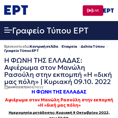
Μετάβαση
σε
LIVE
περιεχόμενο
Γραφείο Τύπου ΕΡΤ
Βρίσκεστε εδώ:
Κεντρική σελίδα
Εταιρεία
Δελτία Τύπου
Γραφείο Τύπου ΕΡΤ
Η ΦΩΝΗ ΤΗΣ ΕΛΛΑΔΑΣ:
Αφιέρωμα στον Μανώλη
Ρασούλη στην εκπομπή «Η «δική
μας πόλη» | Κυριακή 09.10. 2022
ΔΗΜΟΣΙΕΥΣΗ
06/10/22
Η ΦΩΝΗ ΤΗΣ ΕΛΛΑΔΑΣ
Αφιέρωμα στον Μανώλη Ρασούλη στην εκπομπή
«Η «δική μας πόλη»
Ημερομηνία μετάδοσης: Κυριακή 9 Οκτωβρίου 2022,