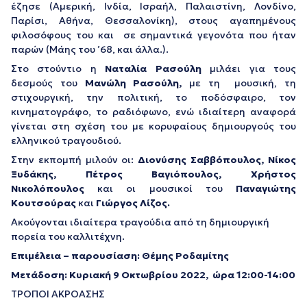
έζησε (Αμερική, Ινδία, Ισραήλ, Παλαιστίνη, Λονδίνο,
Παρίσι, Αθήνα, Θεσσαλονίκη), στους αγαπημένους
φιλοσόφους του και σε σημαντικά γεγονότα που ήταν
παρών (Μάης του ’68, και άλλα.).
Στο στούντιο η
Ναταλία Ρασούλη
μιλάει για τους
δεσμούς του
Μανώλη Ρασούλη,
με τη μουσική, τη
στιχουργική, την πολιτική, το ποδόσφαιρο, τον
κινηματογράφο, το ραδιόφωνο, ενώ ιδιαίτερη αναφορά
γίνεται στη σχέση του με κορυφαίους δημιουργούς του
ελληνικού τραγουδιού.
Στην εκπομπή μιλούν οι:
Διονύσης Σαββόπουλος, Νίκος
Ξυδάκης, Πέτρος Βαγιόπουλος, Χρήστος
Νικολόπουλος
και οι μουσικοί του
Παναγιώτης
Κουτσούρας
και
Γιώργος Λίζος.
Ακούγονται ιδιαίτερα τραγούδια από τη δημιουργική
πορεία του καλλιτέχνη.
Επιμέλεια – παρουσίαση: Θέμης Ροδαμίτης
Μετάδοση: Κυριακή 9 Οκτωβρίου 2022, ώρα 12:00-14:00
ΤΡΟΠΟΙ ΑΚΡΟΑΣΗΣ