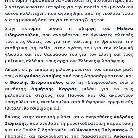
Η εκπομπή προσπαθεί να «φωτίσει» τις πιο ιδιαίτερες και
λιγότερο γνωστές ιστορίες για την πορεία του μοναδικού
αυτού καλλιτέχνη, που αγαπήθηκε από τη νεολαία τόσο
για τη μουσική όσο και για τη στάση ζωής του.
Στην εκπομπή μιλάει η αδερφή του
Μελίνα
Σιδηροπούλου,
που αναφέρεται σε άγνωστες πλευρές
του, στις θέσεις του για την πολιτική, τη θρησκεία, την
αισθητική, τη φιλία, στην αγάπη του για την ελληνική
γλώσσα και τον θαυμασμό του για τον Ελύτη και τους
μπίτνικς, αλλά και τους αρχαίους Έλληνες φιλοσόφους.
Ακόμη, στην εκπομπή μιλούν μουσικοί που έπαιξαν μαζί
του, ο
Κυριάκος Δαρίβας
από τους Απροσάρμοστους, και
ο
Βασίλης Σπυρόπουλος
από τη «Σπυριδούλα», ενώ ο
συνθέτης
Δημήτρης Καρράς
μιλάει για το πώς
μελοποίησε στίχους του Παύλου και θα ακουστούν
τραγούδια του, εκτελεσμένα από διάφορους ερμηνευτές
(Βιτάλη, Κατσιμίχας κ.ά.).
Επίσης, στην εκπομπή μιλάει και ο σκηνοθέτης
Ανδρέας
Ζαφείρης,
που ανέβασε τη μουσικοθεατρική παράσταση
για τον Παύλο Σιδηρόπουλο,
«Ο Άγνωστος Πρίγκιπας».
Ο
ηθοποιός και τραγουδιστής της παράστασης,
Ανδρέας