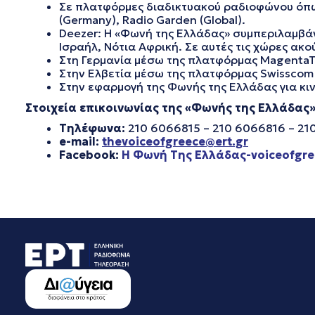
Σε πλατφόρμες διαδικτυακού ραδιοφώνου όπως T
(Germany), Radio Garden (Global).
Deezer: Η «Φωνή της Ελλάδας» συμπεριλαμβάνετ
Ισραήλ, Νότια Αφρική. Σε αυτές τις χώρες ακο
Στη Γερμανία μέσω της πλατφόρμας MagentaTv
Στην Ελβετία μέσω της πλατφόρμας Swisscom 
Στην εφαρμογή της Φωνής της Ελλάδας για κινη
Στοιχεία επικοινωνίας της «Φωνής της Ελλάδας
Τηλέφωνα:
210 6066815 – 210 6066816 – 21
e-mail:
thevoiceofgreece@ert.gr
Facebook:
Η Φωνή Της Ελλάδας-voiceofgre