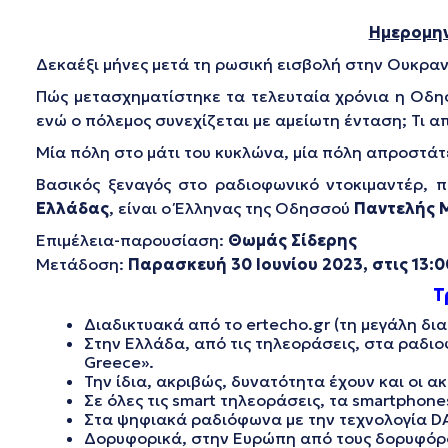
Ημερομην
Δεκαέξι μήνες μετά τη ρωσική εισβολή στην Ουκραν
Πώς μετασχηματίστηκε τα τελευταία χρόνια η Οδη
ενώ ο πόλεμος συνεχίζεται με αμείωτη ένταση; Τι α
Μία πόλη στο μάτι του κυκλώνα, μία πόλη απροστά
Βασικός ξεναγός στο ραδιοφωνικό ντοκιμαντέρ, 
Ελλάδας
, είναι ο Έλληνας της Οδησσού
Παντελής 
Επιμέλεια-παρουσίαση:
Θωμάς Σίδερης
Μετάδοση:
Παρασκευή 30 Ιουνίου 2023, στις 13:
Τ
Διαδικτυακά από το ertecho.gr (τη μεγάλη δ
Στην Ελλάδα, από τις τηλεοράσεις, στα ραδιο
Greece».
Την ίδια, ακριβώς, δυνατότητα έχουν και οι 
Σε όλες τις smart τηλεοράσεις, τα smartphone
Στα ψηφιακά ραδιόφωνα με την τεχνολογία DA
Δορυφορικά, στην Ευρώπη από τους δορυφόρους 