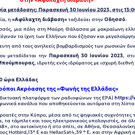
ία μετάδοσης: Παρασκευή 30 Ιουνίου 2023, στις 13:0
ία, η
«Αφύλαχτη διάβαση»
ταξιδεύει στην
Οδησσό
.
σσός, μια πόλη στη Μαύρη Θάλασσα με μακραίωνη ελλη
πέγιναν τα ίχνη των Ελλήνων που έζησαν και μεγαλούργη
τευτη από τους ανηλεείς βομβαρδισμούς των ρωσικών δυ
που μεταδίδεται την
Παρασκευή 30 Ιουνίου 2023
, στ
Μπούμπουρας
, ιδρυτής ενός ιδρύματος με ισχυρή διεθν
00 ώρα Ελλάδας
ρόποι Ακρόασης της «Φωνής της Ελλάδας»
ιαδικτυακή πλατφόρμα των ραδιοφώνων της ΕΡΑ)
https://
φωνικά κανάλια που αποθηκεύονται αυτόματα στη λίστα τ
ακροατές στην Κύπρο, μέσα από τις ψηφιακές συχνότητες
s, τα τάμπλετ και τους ηλεκτρονικούς υπολογιστές, σε ό
B+, στο αυτοκίνητο ή στο σπίτι, σε Αθήνα, Θεσσαλονίκη
Hotbird,13° E και HellasSat4,39 ° E. και στην Αφρική α