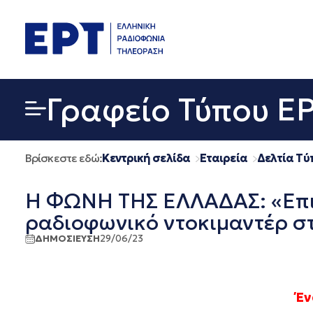
Μετάβαση
σε
περιεχόμενο
Γραφείο Τύπου Ε
Βρίσκεστε εδώ:
Κεντρική σελίδα
Εταιρεία
Δελτία Τύ
Η ΦΩΝΗ ΤΗΣ ΕΛΛΑΔΑΣ: «Επι
ραδιοφωνικό ντοκιμαντέρ σ
ΔΗΜΟΣΙΕΥΣΗ
29/06/23
Έν