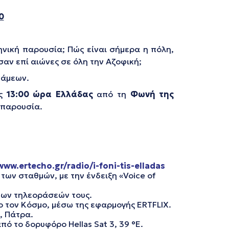
0
νική παρουσία; Πώς είναι σήμερα η πόλη,
σαν επί αιώνες σε όλη την Αζοφική;
νάμεων.
ις
13:00
ώρα Ελλάδας
από τη
Φωνή της
ή παρουσία.
www.ertecho.gr/radio/i-foni-tis-elladas
ων σταθμών, με την ένδειξη «Voice of
 των τηλεοράσεών τους.
λο τον Κόσμο, μέσω της εφαρμογής ERTFLIX.
, Πάτρα.
πό το δορυφόρο Hellas Sat 3, 39 °E.