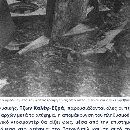
ο αμέσως μετά την καταστροφή. Ένας από αυτούς είναι και ο Βίκτωρ Ίβκ
Φυσικής,
Τζων Καλέφ-Εζρά,
παρουσιάζονται όλες οι π
αρχών μετά το ατύχημα, η απομάκρυνση του πληθυσμού, 
νικό ντοκιμαντέρ θα ρίξει φως, μέσα από την επιστημ
νάμεσα στο ατύχημα στο Τσερνόμπιλ και σε αυτό τη