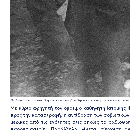
Οι λεγόμενοι «εκκαθαριστές» που βρέθηκαν στο πυρηνικό εργοστάσι
Με κύριο αφηγητή τον ομότιμο καθηγητή Ιατρικής 
προς την καταστροφή, η αντίδραση των σοβιετικών 
μερικές από τις ενότητες στις οποίες το ραδιοφω
παρουσιαστούν. Παράλληλα, γίνεται σύγκριση α