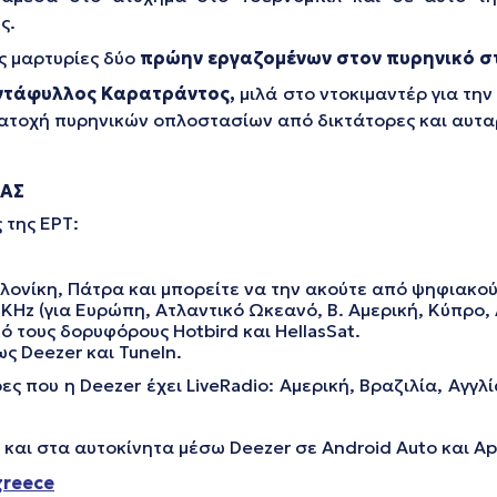
ς.
ς μαρτυρίες δύο
πρώην εργαζομένων στον πυρηνικό σ
ντάφυλλος Καρατράντος,
μιλά στο ντοκιμαντέρ για τη
η κατοχή πυρηνικών οπλοστασίων από δικτάτορες και αυτ
ΔΑΣ
 της ΕΡΤ:
ονίκη, Πάτρα και μπορείτε να την ακούτε από ψηφιακούς
Ηz (για Ευρώπη, Ατλαντικό Ωκεανό, Β. Αμερική, Κύπρο, 
 τους δορυφόρους Hotbird και HellasSat.
 Deezer και TuneIn.
που η Deezer έχει LiveRadio: Αμερική, Βραζιλία, Αγγλία
 και στα αυτοκίνητα μέσω Deezer σε Android Auto και Ap
greece