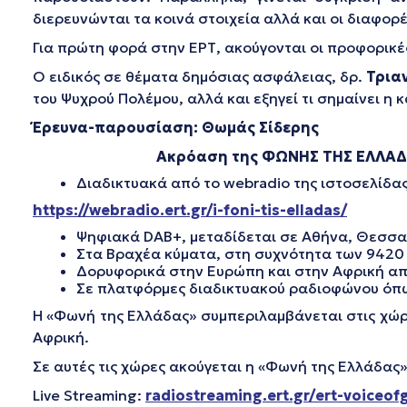
διερευνώνται τα κοινά στοιχεία αλλά και οι διαφορέ
Για πρώτη φορά στην ΕΡΤ, ακούγονται οι προφορικέ
Ο ειδικός σε θέματα δημόσιας ασφάλειας, δρ.
Τρια
του Ψυχρού Πολέμου, αλλά και εξηγεί τι σημαίνει 
Έρευνα-παρουσίαση: Θωμάς Σίδερης
Ακρόαση της ΦΩΝΗΣ ΤΗΣ ΕΛΛΑ
Διαδικτυακά από το webradio της ιστοσελίδας
https://webradio.ert.gr/i-foni-tis-elladas/
Ψηφιακά DAB+, μεταδίδεται σε Αθήνα, Θεσσαλ
Στα Βραχέα κύματα, στη συχνότητα των 9420 Κ
Δορυφορικά στην Ευρώπη και στην Αφρική από
Σε πλατφόρμες διαδικτυακού ραδιοφώνου όπως
Η «Φωνή της Ελλάδας» συμπεριλαμβάνεται στις χώρες 
Αφρική.
Σε αυτές τις χώρες ακούγεται η «Φωνή της Ελλάδας»
Live Streaming:
radiostreaming.ert.gr/ert-voiceof