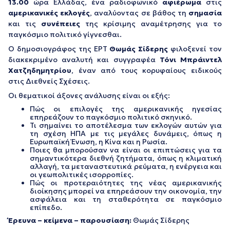
13.00
ώρα Ελλάδας, ένα ραδιοφωνικό
αφιέρωμα
στις
αμερικανικές εκλογές
, αναλύοντας σε βάθος τη
σημασία
και τις
συνέπειες
της κρίσιμης αναμέτρησης για το
παγκόσμιο πολιτικό γίγνεσθαι.
Ο δημοσιογράφος της ΕΡΤ
Θωμάς Σίδερης
φιλοξενεί τον
διακεκριμένο αναλυτή και συγγραφέα
Τόνι Μπράιντελ
Χατζηδημητρίου
, έναν από τους κορυφαίους ειδικούς
στις Διεθνείς Σχέσεις.
Οι θεματικοί άξονες ανάλυσης είναι οι εξής:
Πώς οι επιλογές της αμερικανικής ηγεσίας
επηρεάζουν το παγκόσμιο πολιτικό σκηνικό.
Τι σημαίνει το αποτέλεσμα των εκλογών αυτών για
τη σχέση ΗΠΑ με τις μεγάλες δυνάμεις, όπως η
Ευρωπαϊκή Ένωση, η Κίνα και η Ρωσία.
Ποιες θα μπορούσαν να είναι οι επιπτώσεις για τα
σημαντικότερα διεθνή ζητήματα, όπως η κλιματική
αλλαγή, τα μεταναστευτικά ρεύματα, η ενέργεια και
οι γεωπολιτικές ισορροπίες.
Πώς οι προτεραιότητες της νέας αμερικανικής
διοίκησης μπορεί να επηρεάσουν την οικονομία, την
ασφάλεια και τη σταθερότητα σε παγκόσμιο
επίπεδο.
Έρευνα – κείμενα – παρουσίαση:
Θωμάς Σίδερης