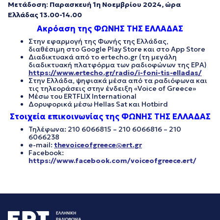
Μετάδοση
:
Παρασκευή 1η Νοεμβρίου 2024,
ώρα
Ελλάδας 13.00-14.00
Ακρόαση της ΦΩΝΗΣ ΤΗΣ ΕΛΛΑΔΑΣ
Στην εφαρμογή της Φωνής της Ελλάδας,
διαθέσιμη στο Google Play Store και στο App Store
Διαδικτυακά από το ertecho.gr (τη μεγάλη
διαδικτυακή πλατφόρμα των ραδιοφώνων της ΕΡΑ)
https://www.ertecho.gr/radio/i-foni-tis-elladas/
Στην Ελλάδα, ψηφιακά μέσα από τα ραδιόφωνα και
τις τηλεοράσεις στην ένδειξη «Voice of Greece»
Μέσω του ERTFLIX International
Δορυφορικά μέσω Hellas Sat και Hotbird
Στοιχεία επικοινωνίας της ΦΩΝΗΣ ΤΗΣ ΕΛΛΑΔΑΣ
Τηλέφωνα: 210 6066815 – 210 6066816 – 210
6066238
e-mail:
thevoiceofgreece@ert.gr
Facebook:
https://www.facebook.com/voiceofgreece.ert/