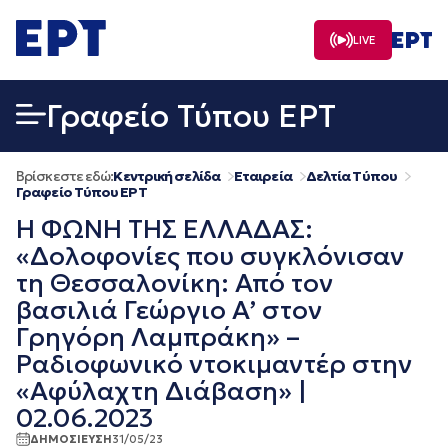
Μετάβαση
σε
LIVE
περιεχόμενο
Γραφείο Τύπου ΕΡΤ
Βρίσκεστε εδώ:
Κεντρική σελίδα
Εταιρεία
Δελτία Τύπου
Γραφείο Τύπου ΕΡΤ
Η ΦΩΝΗ ΤΗΣ ΕΛΛΑΔΑΣ:
«Δολοφονίες που συγκλόνισαν
τη Θεσσαλονίκη: Από τον
βασιλιά Γεώργιο Α’ στον
Γρηγόρη Λαμπράκη» –
Ραδιοφωνικό ντοκιμαντέρ στην
«Αφύλαχτη Διάβαση» |
02.06.2023
ΔΗΜΟΣΙΕΥΣΗ
31/05/23