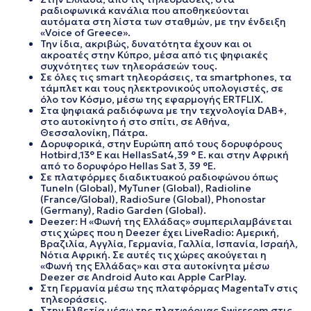
ραδιοφωνικά κανάλια που αποθηκεύονται
αυτόματα στη λίστα των σταθμών, με την ένδειξη
«Voice of Greece».
Την ίδια, ακριβώς, δυνατότητα έχουν και οι
ακροατές στην Κύπρο, μέσα από τις ψηφιακές
συχνότητες των τηλεοράσεών τους.
Σε όλες τις smart τηλεοράσεις, τα smartphones, τα
τάμπλετ και τους ηλεκτρονικούς υπολογιστές, σε
όλο τον Κόσμο, μέσω της εφαρμογής ERTFLIX.
Στα ψηφιακά ραδιόφωνα με την τεχνολογία DAB+,
στο αυτοκίνητο ή στο σπίτι, σε Αθήνα,
Θεσσαλονίκη, Πάτρα.
Δορυφορικά, στην Ευρώπη από τους δορυφόρους
Hotbird,13° E και HellasSat4,39 ° E. και στην Αφρική
από το δορυφόρο Hellas Sat 3, 39 °E.
Σε πλατφόρμες διαδικτυακού ραδιοφώνου όπως
TuneIn (Global), MyTuner (Global), Radioline
(France/Global), RadioSure (Global), Phonostar
(Germany), Radio Garden (Global).
Deezer: Η «Φωνή της Ελλάδας» συμπεριλαμβάνεται
στις χώρες που η Deezer έχει LiveRadio: Αμερική,
Βραζιλία, Αγγλία, Γερμανία, Γαλλία, Ισπανία, Ισραήλ,
Νότια Αφρική. Σε αυτές τις χώρες ακούγεται η
«Φωνή της Ελλάδας» και στα αυτοκίνητα μέσω
Deezer σε Android Auto και Apple CarPlay.
Στη Γερμανία μέσω της πλατφόρμας MagentaTv στις
τηλεοράσεις.
Στην Ελβετία μέσω της πλατφόρμας Swisscom στις