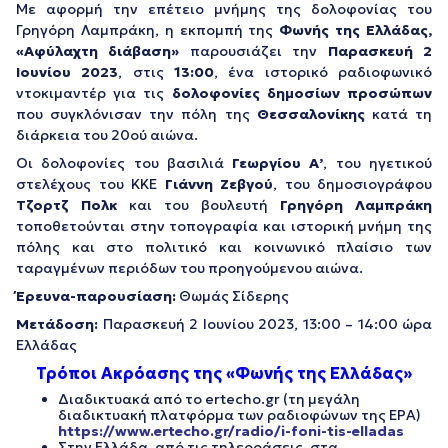
Με αφορμή την επέτειο μνήμης της δολοφονίας του
Γρηγόρη Λαμπράκη, η εκπομπή της
Φωνής της Ελλάδας,
«Αφύλαχτη διάβαση»
παρουσιάζει την
Παρασκευή 2
Ιουνίου 2023
, στις
13:00
, ένα ιστορικό ραδιοφωνικό
ντοκιμαντέρ για τις
δολοφονίες δημοσίων προσώπων
που συγκλόνισαν την πόλη της
Θεσσαλονίκης
κατά τη
διάρκεια του 20ού αιώνα.
Οι δολοφονίες του βασιλιά
Γεωργίου Α’
, του ηγετικού
στελέχους του ΚΚΕ
Γιάννη Ζεβγού
, του δημοσιογράφου
Τζορτζ Πολκ
και του βουλευτή
Γρηγόρη Λαμπράκη
τοποθετούνται στην τοπογραφία και ιστορική μνήμη της
πόλης και στο πολιτικό και κοινωνικό πλαίσιο των
ταραγμένων περιόδων του προηγούμενου αιώνα.
Έρευνα-παρουσίαση:
Θωμάς Σίδερης
Μετάδοση:
Παρασκευή 2 Ιουνίου 2023, 13:00 – 14:00 ώρα
Ελλάδας
Τρόποι Ακρόασης της «Φωνής της Ελλάδας»
Διαδικτυακά από το ertecho.gr (τη μεγάλη
διαδικτυακή πλατφόρμα των ραδιοφώνων της ΕΡΑ)
https://www.ertecho.gr/radio/i-foni-tis-elladas
Στην Ελλάδα, από τις τηλεοράσεις, στα