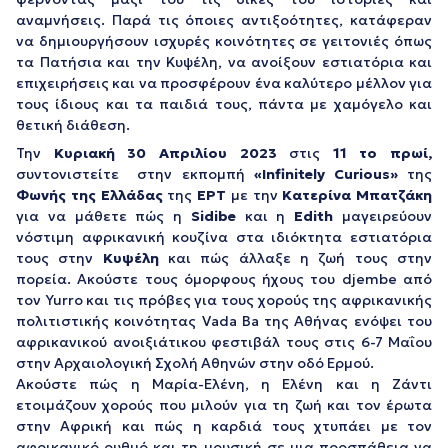
αναμνήσεις. Παρά τις όποιες αντιξοότητες, κατάφεραν
να δημιουργήσουν ισχυρές κοινότητες σε γειτονιές όπως
τα Πατήσια και την Κυψέλη, να ανοίξουν εστιατόρια και
επιχειρήσεις και να προσφέρουν ένα καλύτερο μέλλον για
τους ίδιους και τα παιδιά τους, πάντα με χαμόγελο και
θετική διάθεση.
Την
Κυριακή 30 Απριλίου 2023
στις
11 το πρωί,
συντονιστείτε στην εκπομπή
«Infinitely Curious»
της
Φωνής της Ελλάδας
της
ΕΡΤ
με την
Κατερίνα Μπατζάκη
για να μάθετε πώς η
Sidibe
και η
Edith
μαγειρεύουν
νόστιμη αφρικανική κουζίνα στα ιδιόκτητα εστιατόρια
τους στην
Κυψέλη
και πώς άλλαξε η ζωή τους στην
πορεία. Ακούστε τους όμορφους ήχους του djembe από
τον Yurro και τις πρόβες για τους χορούς της αφρικανικής
πολιτιστικής κοινότητας Vada Ba της Αθήνας ενόψει του
αφρικανικού ανοιξιάτικου φεστιβάλ τους στις 6-7 Μαΐου
στην Αρχαιολογική Σχολή Αθηνών στην οδό Ερμού.
Ακούστε πώς η Μαρία-Ελένη, η Ελένη και η Ζάντι
ετοιμάζουν χορούς που μιλούν για τη ζωή και τον έρωτα
στην Αφρική και πώς η καρδιά τους χτυπάει με τον
αφρικανικό ρυθμό και τη μουσική σε μια προσπάθεια να