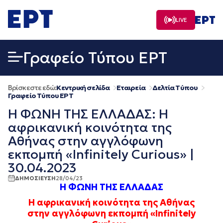
Μετάβαση
σε
LIVE
περιεχόμενο
Γραφείο Τύπου ΕΡΤ
Βρίσκεστε εδώ:
Κεντρική σελίδα
Εταιρεία
Δελτία Τύπου
Γραφείο Τύπου ΕΡΤ
Η ΦΩΝΗ ΤΗΣ ΕΛΛΑΔΑΣ: Η
αφρικανική κοινότητα της
Αθήνας στην αγγλόφωνη
εκπομπή «Infinitely Curious» |
30.04.2023
ΔΗΜΟΣΙΕΥΣΗ
28/04/23
Η ΦΩΝΗ ΤΗΣ ΕΛΛΑΔΑΣ
Η αφρικανική κοινότητα της Αθήνας
στην αγγλόφωνη εκπομπή
«
Infinitely