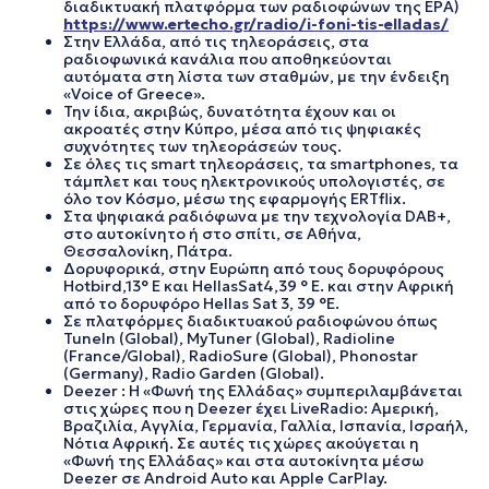
διαδικτυακή πλατφόρμα των ραδιοφώνων της ΕΡΑ)
https://www.ertecho.gr/radio/i-foni-tis-elladas/
Στην Ελλάδα, από τις τηλεοράσεις, στα
ραδιοφωνικά κανάλια που αποθηκεύονται
αυτόματα στη λίστα των σταθμών, με την ένδειξη
«Voice of Greece».
Την ίδια, ακριβώς, δυνατότητα έχουν και οι
ακροατές στην Κύπρο, μέσα από τις ψηφιακές
συχνότητες των τηλεοράσεών τους.
Σε όλες τις smart τηλεοράσεις, τα smartphones, τα
τάμπλετ και τους ηλεκτρονικούς υπολογιστές, σε
όλο τον Κόσμο, μέσω της εφαρμογής ERTflix.
Στα ψηφιακά ραδιόφωνα με την τεχνολογία DAB+,
στο αυτοκίνητο ή στο σπίτι, σε Αθήνα,
Θεσσαλονίκη, Πάτρα.
Δορυφορικά, στην Ευρώπη από τους δορυφόρους
Hotbird,13° E και HellasSat4,39 ° E. και στην Αφρική
από το δορυφόρο Hellas Sat 3, 39 °E.
Σε πλατφόρμες διαδικτυακού ραδιοφώνου όπως
TuneIn (Global), MyTuner (Global), Radioline
(France/Global), RadioSure (Global), Phonostar
(Germany), Radio Garden (Global).
Deezer : Η «Φωνή της Ελλάδας» συμπεριλαμβάνεται
στις χώρες που η Deezer έχει LiveRadio: Αμερική,
Βραζιλία, Αγγλία, Γερμανία, Γαλλία, Ισπανία, Ισραήλ,
Νότια Αφρική. Σε αυτές τις χώρες ακούγεται η
«Φωνή της Ελλάδας» και στα αυτοκίνητα μέσω
Deezer σε Android Auto και Apple CarPlay.