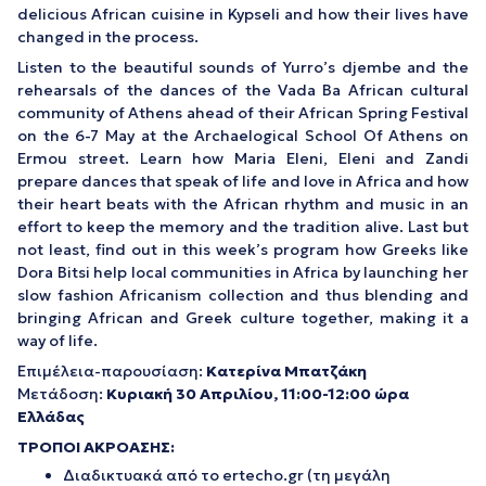
delicious African cuisine in Kypseli and how their lives have
changed in the process.
Listen to the beautiful sounds of Yurro’s djembe and the
rehearsals of the dances of the Vada Ba African cultural
community of Athens ahead of their African Spring Festival
on the 6-7 May at the Archaelogical School Of Athens on
Ermou street. Learn how Maria Eleni, Eleni and Zandi
prepare dances that speak of life and love in Africa and how
their heart beats with the African rhythm and music in an
effort to keep the memory and the tradition alive. Last but
not least, find out in this week’s program how Greeks like
Dora Bitsi help local communities in Africa by launching her
slow fashion Africanism collection and thus blending and
bringing African and Greek culture together, making it a
way of life.
Επιμέλεια-παρουσίαση:
Κατερίνα Μπατζάκη
Μετάδοση:
Κυριακή
30 Απριλίου, 11:00-12:00
ώρα
Ελλάδας
ΤΡΟΠΟΙ ΑΚΡΟΑΣΗΣ:
Διαδικτυακά από το ertecho.gr (τη μεγάλη