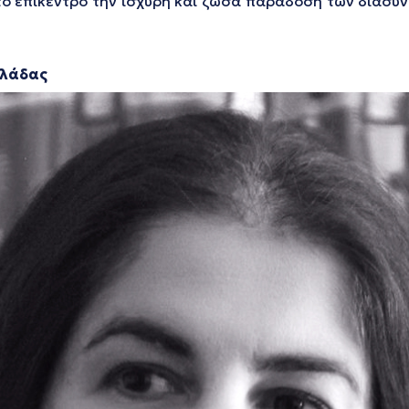
στο επίκεντρο την ισχυρή και ζώσα παράδοση των διασ
λλάδας