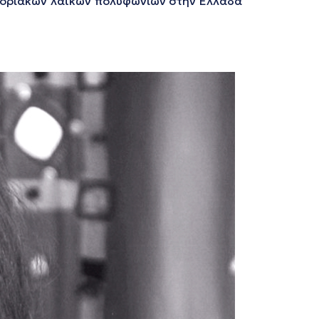
υνοριακών λαϊκών πολυφωνιών στην Ελλάδα