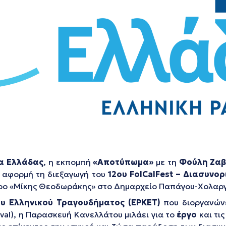
α Ελλάδας
, η εκπομπή
«Αποτύπωμα»
με τη
Φούλη Ζαβ
ε αφορμή τη διεξαγωγή του
12ου
FolCalFest
– Διασυνορι
ατρο «Μίκης Θεοδωράκης» στο Δημαρχείο Παπάγου-Χολαρ
ου Ελληνικού Τραγουδήματος (ΕΡΚΕΤ)
που διοργανώνε
tival), η Παρασκευή Κανελλάτου μιλάει για το
έργο
και τι