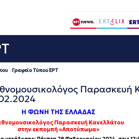
ΡΤ
που
Γραφείο Τύπου ΕΡΤ
θνομουσικολόγος Παρασκευή Κ
02.2024
Η ΦΩΝΗ ΤΗΣ ΕΛΛΑΔΑΣ
εθνομουσικολόγος Παρασκευή Κανελλάτου
στην εκπομπή «Αποτύπωμα»
α μετάδοσης: Πέμπτη 29 Φεβρουαρίου 2024, στις 12: