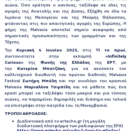
αιώνα. Όσο κράτησε ο κανόνας, ταξίδεψε σε όλες τις
αγορές της Ανατολής και της Δύσης. Εξήχθη σε όλα τα
λιμάνια της Μεσογείου και της Μαύρης Θάλασσας,
φτάνοντας στις πιο απαιτητικές αγορές της Ευρώπης. Η
φήμη της Malvasia αποτελεί σημείο αναφοράς από
σημαντικές προσωπικότητες των γραμμάτων και της
Τέχνης.
Την
Κυριακή 4 Ιουνίου 2023,
στις
11 το πρωί
,
συντονιστείτε στην εκπομπή
«Infinitely
Curious»
της
Φωνής της Ελλάδας
της
ΕΡΤ
, με
την
Κατερίνα Μπατζάκη
, για να ακούσετε τον
καλλιτεχνικό διευθυντή του πρώτου διεθνούς Malvasia
Festival
Σωτήρη Μπόλη
και την οινολόγο του κρασιού
Malvasia
Μαριαλένα Τσιμπίδη
και να μάθετε πώς ένα
κρασί μπορεί να ταξιδέψει τόσο μακριά και για τόσους
αιώνες, να παραμείνει δημοφιλές και διάσημο και τελικά
να επιστρέψει στην πατρίδα του, τη Μονεμβασιά.
ΤΡΟΠΟΙ ΑΚΡΟΑΣΗΣ:
Διαδικτυακά από το ertecho.gr (τη μεγάλη
διαδικτυακή πλατφόρμα των ραδιοφώνων της ΕΡΑ)
https://www.ertecho.gr/radio/i-foni-tis-elladas/