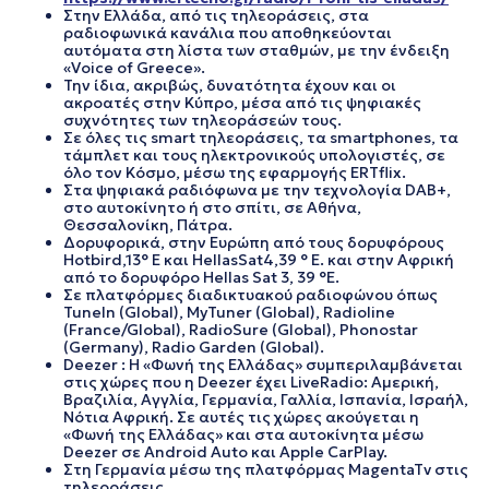
Στην Ελλάδα, από τις τηλεοράσεις, στα
ραδιοφωνικά κανάλια που αποθηκεύονται
αυτόματα στη λίστα των σταθμών, με την ένδειξη
«Voice of Greece».
Την ίδια, ακριβώς, δυνατότητα έχουν και οι
ακροατές στην Κύπρο, μέσα από τις ψηφιακές
συχνότητες των τηλεοράσεών τους.
Σε όλες τις smart τηλεοράσεις, τα smartphones, τα
τάμπλετ και τους ηλεκτρονικούς υπολογιστές, σε
όλο τον Κόσμο, μέσω της εφαρμογής ERTflix.
Στα ψηφιακά ραδιόφωνα με την τεχνολογία DAB+,
στο αυτοκίνητο ή στο σπίτι, σε Αθήνα,
Θεσσαλονίκη, Πάτρα.
Δορυφορικά, στην Ευρώπη από τους δορυφόρους
Hotbird,13° E και HellasSat4,39 ° E. και στην Αφρική
από το δορυφόρο Hellas Sat 3, 39 °E.
Σε πλατφόρμες διαδικτυακού ραδιοφώνου όπως
TuneIn (Global), MyTuner (Global), Radioline
(France/Global), RadioSure (Global), Phonostar
(Germany), Radio Garden (Global).
Deezer : Η «Φωνή της Ελλάδας» συμπεριλαμβάνεται
στις χώρες που η Deezer έχει LiveRadio: Αμερική,
Βραζιλία, Αγγλία, Γερμανία, Γαλλία, Ισπανία, Ισραήλ,
Νότια Αφρική. Σε αυτές τις χώρες ακούγεται η
«Φωνή της Ελλάδας» και στα αυτοκίνητα μέσω
Deezer σε Android Auto και Apple CarPlay.
Στη Γερμανία μέσω της πλατφόρμας MagentaTv στις
τηλεοράσεις.