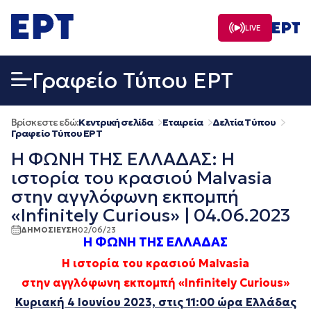
Μετάβαση
σε
LIVE
περιεχόμενο
Γραφείο Τύπου ΕΡΤ
Βρίσκεστε εδώ:
Κεντρική σελίδα
Εταιρεία
Δελτία Τύπου
Γραφείο Τύπου ΕΡΤ
Η ΦΩΝΗ ΤΗΣ ΕΛΛΑΔΑΣ: Η
ιστορία του κρασιού Malvasia
στην αγγλόφωνη εκπομπή
«Infinitely Curious» | 04.06.2023
ΔΗΜΟΣΙΕΥΣΗ
02/06/23
Η ΦΩΝΗ ΤΗΣ ΕΛΛΑΔΑΣ
Η ιστορία του κρασιού Malvasia
στην αγγλόφωνη εκπομπή
«
Infinitely
Curious
»
Κυριακή 4 Ιουνίου 2023, στις 11:00 ώρα Ελλάδας