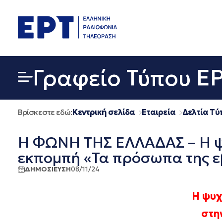
Μετάβαση
σε
περιεχόμενο
Γραφείο Τύπου Ε
Βρίσκεστε εδώ:
Κεντρική σελίδα
Εταιρεία
Δελτία Τύ
Η ΦΩΝΗ ΤΗΣ ΕΛΛΑΔΑΣ – Η ψ
εκπομπή «Τα πρόσωπα της ε
ΔΗΜΟΣΙΕΥΣΗ
08/11/24
Η ψυχ
στη