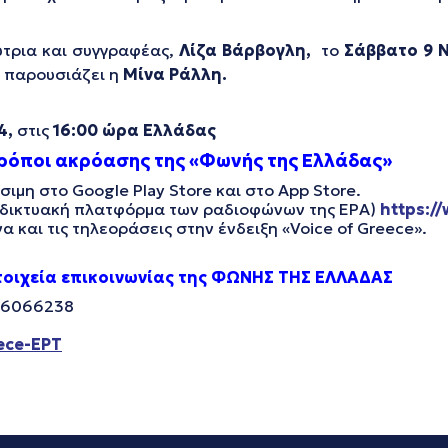
ύτρια και συγγραφέας,
Λίζα Βάρβογλη,
το
Σάββατο 9 Ν
 παρουσιάζει η
Μίνα Ράλλη.
4
,
στις
16:00 ώρα Ελλάδας
ρόποι ακρόασης της «Φωνής της Ελλάδας»
ιμη στο Google Play Store και στο App Store.
ιαδικτυακή πλατφόρμα των ραδιοφώνων της ΕΡΑ)
https://
και τις τηλεοράσεις στην ένδειξη «Voice of Greece».
τοιχεία επικοινωνίας της ΦΩΝΗΣ ΤΗΣ ΕΛΛΑΔΑΣ
0 6066238
ece-ΕΡΤ