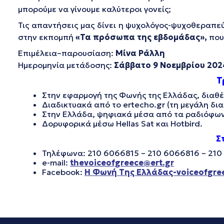
μπορούμε να γίνουμε καλύτεροι γονείς;
Τις απαντήσεις μας δίνει η ψυχολόγος-ψυχοθεραπε
στην εκπομπή
«Τα πρόσωπα της εβδομάδας»,
που
Επιμέλεια–παρουσίαση:
Μίνα Ράλλη
Ημερομηνία μετάδοσης:
Σάββατο 9 Νοεμβρίου 202
Τ
Στην εφαρμογή της Φωνής της Ελλάδας, διαθέσ
Διαδικτυακά από το ertecho.gr (τη μεγάλη δ
Στην Ελλάδα, ψηφιακά μέσα από τα ραδιόφωνα 
Δορυφορικά μέσω Hellas Sat και Hotbird.
Σ
Τηλέφωνα: 210 6066815 – 210 6066816 – 21
e-mail:
thevoiceofgreece@ert.gr
Facebook:
Η Φωνή Της Ελλάδας-voiceofgre