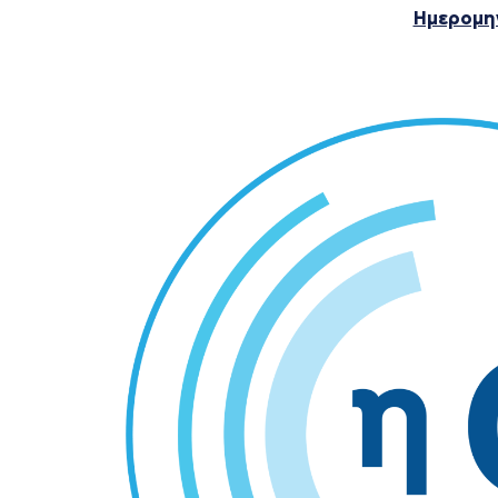
Ημερομην