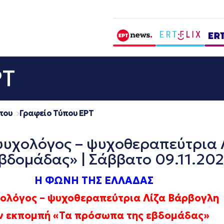
ΡΤ
που
Γραφείο Τύπου ΕΡΤ
υχολόγος – ψυχοθεραπεύτρια 
βδομάδας» | Σάββατο 09.11.20
Η ΦΩΝΗ ΤΗΣ ΕΛΛΑΔΑΣ
ολόγος – ψυχοθεραπεύτρια Λίζα Βάρβογλη
ν εκπομπή «Τα πρόσωπα της εβδομάδας»