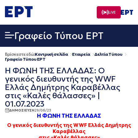
Μετάβαση
σε
LIVE
περιεχόμενο
Γραφείο Τύπου ΕΡΤ
Βρίσκεστε εδώ:
Κεντρική σελίδα
Εταιρεία
Δελτία Τύπου
Γραφείο Τύπου ΕΡΤ
Η ΦΩΝΗ ΤΗΣ ΕΛΛΑΔΑΣ: Ο
γενικός διευθυντής της WWF
Ελλάς Δημήτρης Καραβέλλας
στις «Καλές θάλασσες» |
01.07.2023
ΔΗΜΟΣΙΕΥΣΗ
29/06/23
Η ΦΩΝΗ ΤΗΣ ΕΛΛΑΔΑΣ
Ο γενικός διευθυντής της WWF Ελλάς Δημήτρης
Καραβέλλας
στις «Καλές θάλασσες»