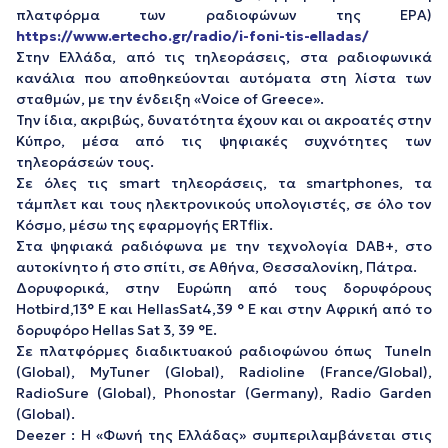
πλατφόρμα των ραδιοφώνων της ΕΡΑ)
https://www.ertecho.gr/radio/i-foni-tis-elladas/
Στην Ελλάδα, από τις τηλεοράσεις, στα ραδιοφωνικά
κανάλια που αποθηκεύονται αυτόματα στη λίστα των
σταθμών, με την ένδειξη «Voice of Greece».
Την ίδια, ακριβώς, δυνατότητα έχουν και οι ακροατές στην
Κύπρο, μέσα από τις ψηφιακές συχνότητες των
τηλεοράσεών τους.
Σε όλες τις smart τηλεοράσεις, τα smartphones, τα
τάμπλετ και τους ηλεκτρονικούς υπολογιστές, σε όλο τον
Κόσμο, μέσω της εφαρμογής ERTflix.
Στα ψηφιακά ραδιόφωνα με την τεχνολογία DAB+, στο
αυτοκίνητο ή στο σπίτι, σε Αθήνα, Θεσσαλονίκη, Πάτρα.
Δορυφορικά, στην Ευρώπη από τους δορυφόρους
Hotbird,13° E και HellasSat4,39 ° E και στην Αφρική από το
δορυφόρο Hellas Sat 3, 39 °E.
Σε πλατφόρμες διαδικτυακού ραδιοφώνου όπως TuneIn
(Global), MyTuner (Global), Radioline (France/Global),
RadioSure (Global), Phonostar (Germany), Radio Garden
(Global).
Deezer : Η «Φωνή της Ελλάδας» συμπεριλαμβάνεται στις