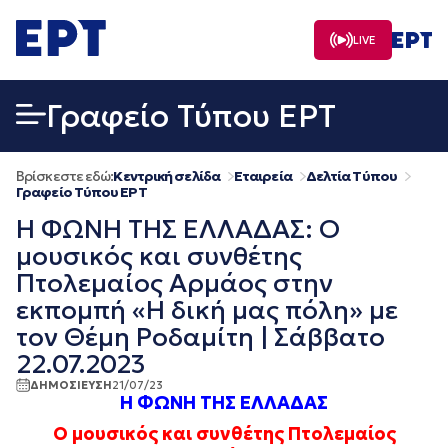
Μετάβαση
σε
LIVE
περιεχόμενο
Γραφείο Τύπου ΕΡΤ
Βρίσκεστε εδώ:
Κεντρική σελίδα
Εταιρεία
Δελτία Τύπου
Γραφείο Τύπου ΕΡΤ
Η ΦΩΝΗ ΤΗΣ ΕΛΛΑΔΑΣ: Ο
μουσικός και συνθέτης
Πτολεμαίος Αρμάος στην
εκπομπή «Η δική μας πόλη» με
τον Θέμη Ροδαμίτη | Σάββατο
22.07.2023
ΔΗΜΟΣΙΕΥΣΗ
21/07/23
Η ΦΩΝΗ ΤΗΣ ΕΛΛΑΔΑΣ
Ο μουσικός και συνθέτης Πτολεμαίος