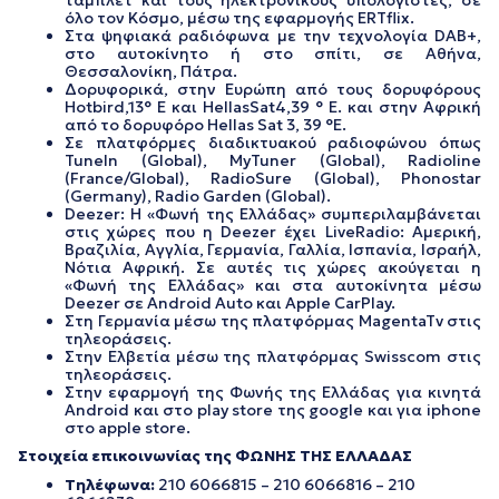
όλο τον Κόσμο, μέσω της εφαρμογής ERTflix.
Στα ψηφιακά ραδιόφωνα με την τεχνολογία DAB+,
στο αυτοκίνητο ή στο σπίτι, σε Αθήνα,
Θεσσαλονίκη, Πάτρα.
Δορυφορικά, στην Ευρώπη από τους δορυφόρους
Hotbird,13° E και HellasSat4,39 ° E. και στην Αφρική
από το δορυφόρο Hellas Sat 3, 39 °E.
Σε πλατφόρμες διαδικτυακού ραδιοφώνου όπως
TuneIn (Global), MyTuner (Global), Radioline
(France/Global), RadioSure (Global), Phonostar
(Germany), Radio Garden (Global).
Deezer: Η «Φωνή της Ελλάδας» συμπεριλαμβάνεται
στις χώρες που η Deezer έχει LiveRadio: Αμερική,
Βραζιλία, Αγγλία, Γερμανία, Γαλλία, Ισπανία, Ισραήλ,
Νότια Αφρική. Σε αυτές τις χώρες ακούγεται η
«Φωνή της Ελλάδας» και στα αυτοκίνητα μέσω
Deezer σε Android Auto και Apple CarPlay.
Στη Γερμανία μέσω της πλατφόρμας MagentaTv στις
τηλεοράσεις.
Στην Ελβετία μέσω της πλατφόρμας Swisscom στις
τηλεοράσεις.
Στην εφαρμογή της Φωνής της Ελλάδας για κινητά
Android και στο play store της google και για iphone
στο apple store.
Στοιχεία επικοινωνίας της ΦΩΝΗΣ ΤΗΣ ΕΛΛΑΔΑΣ
Τηλέφωνα:
210 6066815 – 210 6066816 – 210