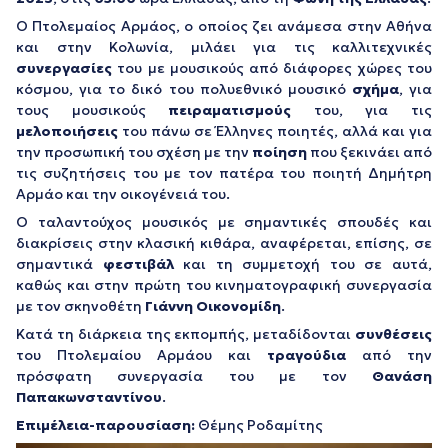
Ο Πτολεμαίος Αρμάος, ο οποίος ζει ανάμεσα στην Αθήνα
και στην Κολωνία, μιλάει για τις καλλιτεχνικές
συνεργασίες
του με μουσικούς από διάφορες χώρες του
κόσμου, για το δικό του πολυεθνικό μουσικό
σχήμα
, για
τους μουσικούς
πειραματισμούς
του, για τις
μελοποιήσεις
του πάνω σε Έλληνες ποιητές, αλλά και για
την προσωπική του σχέση με την
ποίηση
που ξεκινάει από
τις συζητήσεις του με τον πατέρα του ποιητή Δημήτρη
Αρμάο και την οικογένειά του.
Ο ταλαντούχος μουσικός με σημαντικές σπουδές και
διακρίσεις στην κλασική κιθάρα, αναφέρεται, επίσης, σε
σημαντικά
φεστιβάλ
και τη συμμετοχή του σε αυτά,
καθώς και στην πρώτη του κινηματογραφική συνεργασία
με τον σκηνοθέτη
Γιάννη Οικονομίδη
.
Κατά τη διάρκεια της εκπομπής, μεταδίδονται
συνθέσεις
του Πτολεμαίου Αρμάου και
τραγούδια
από την
πρόσφατη συνεργασία του με τον
Θανάση
Παπακωνσταντίνου
.
Επιμέλεια-παρουσίαση:
Θέμης Ροδαμίτης