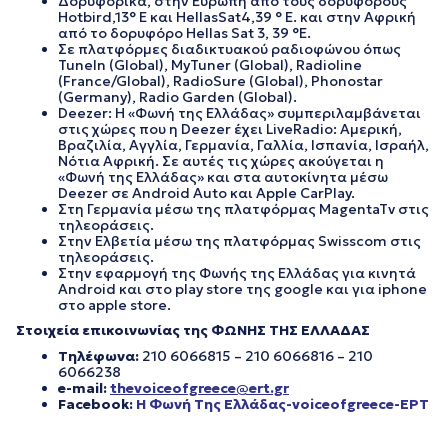
Δορυφορικά, στην Ευρώπη από τους δορυφόρους
Hotbird,13° E και HellasSat4,39 ° E. και στην Αφρική
από το δορυφόρο Hellas Sat 3, 39 °E.
Σε πλατφόρμες διαδικτυακού ραδιοφώνου όπως
TuneIn (Global), MyTuner (Global), Radioline
(France/Global), RadioSure (Global), Phonostar
(Germany), Radio Garden (Global).
Deezer: Η «Φωνή της Ελλάδας» συμπεριλαμβάνεται
στις χώρες που η Deezer έχει LiveRadio: Αμερική,
Βραζιλία, Αγγλία, Γερμανία, Γαλλία, Ισπανία, Ισραήλ,
Νότια Αφρική. Σε αυτές τις χώρες ακούγεται η
«Φωνή της Ελλάδας» και στα αυτοκίνητα μέσω
Deezer σε Android Auto και Apple CarPlay.
Στη Γερμανία μέσω της πλατφόρμας MagentaTv στις
τηλεοράσεις.
Στην Ελβετία μέσω της πλατφόρμας Swisscom στις
τηλεοράσεις.
Στην εφαρμογή της Φωνής της Ελλάδας για κινητά
Android και στο play store της google και για iphone
στο apple store.
Στοιχεία επικοινωνίας της ΦΩΝΗΣ ΤΗΣ ΕΛΛΑΔΑΣ
Τηλέφωνα:
210 6066815 – 210 6066816 – 210
6066238
e-mail:
thevoiceofgreece@ert.gr
Facebook:
Η Φωνή Της Ελλάδας-voiceofgreece-ΕΡΤ