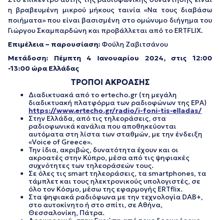
η βραβευμένη μικρού μήκους ταινία «Να τους διαβάσω
ποιήματα» που είναι βασισμένη στο ομώνυμο διήγημα του
Γιώργου Σκαμπαρδώνη και προβάλλεται από το ERTFLIX.
Επιμέλεια – παρουσίαση:
Φούλη Ζαβιτσάνου
Μετάδοση: Πέμπτη 4 Ιανουαρίου 2024, στις 12:00
-13:00
ώρα Ελλάδας
ΤΡΟΠΟΙ ΑΚΡΟΑΣΗΣ
Διαδικτυακά από το ertecho.gr (τη μεγάλη
διαδικτυακή πλατφόρμα των ραδιοφώνων της ΕΡΑ)
https://www.ertecho.gr/radio/i-foni-tis-elladas/
Στην Ελλάδα, από τις τηλεοράσεις, στα
ραδιοφωνικά κανάλια που αποθηκεύονται
αυτόματα στη λίστα των σταθμών, με την ένδειξη
«Voice of Greece».
Την ίδια, ακριβώς, δυνατότητα έχουν και οι
ακροατές στην Κύπρο, μέσα από τις ψηφιακές
συχνότητες των τηλεοράσεών τους.
Σε όλες τις smart τηλεοράσεις, τα smartphones, τα
τάμπλετ και τους ηλεκτρονικούς υπολογιστές, σε
όλο τον Κόσμο, μέσω της εφαρμογής ERTflix.
Στα ψηφιακά ραδιόφωνα με την τεχνολογία DAB+,
στο αυτοκίνητο ή στο σπίτι, σε Αθήνα,
Θεσσαλονίκη, Πάτρα.