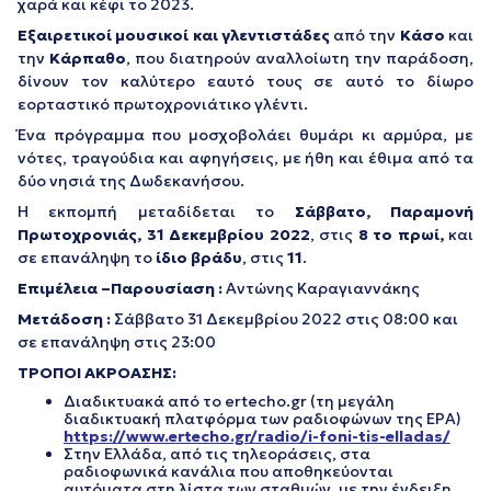
χαρά και κέφι το 2023.
Εξαιρετικοί μουσικοί και γλεντιστάδες
από την
Κάσο
και
την
Κάρπαθο
, που διατηρούν αναλλοίωτη την παράδοση,
δίνουν τον καλύτερο εαυτό τους σε αυτό το δίωρο
εορταστικό πρωτοχρονιάτικο γλέντι.
Ένα πρόγραμμα που μοσχοβολάει θυμάρι κι αρμύρα, με
νότες, τραγούδια και αφηγήσεις, με ήθη και έθιμα από τα
δύο νησιά της Δωδεκανήσου.
Η εκπομπή μεταδίδεται το
Σάββατο, Παραμονή
Πρωτοχρονιάς,
31 Δεκεμβρίου 2022
, στις
8 το πρωί,
και
σε επανάληψη το
ίδιο βράδυ
, στις
11
.
Επιμέλεια –Παρουσίαση :
Αντώνης Καραγιαννάκης
Μετάδοση :
Σάββατο 31 Δεκεμβρίου 2022 στις 08:00 και
σε επανάληψη στις 23:00
ΤΡΟΠΟΙ ΑΚΡΟΑΣΗΣ:
Διαδικτυακά από το ertecho.gr (τη μεγάλη
διαδικτυακή πλατφόρμα των ραδιοφώνων της ΕΡΑ)
https://www.ertecho.gr/radio/i-foni-tis-elladas/
Στην Ελλάδα, από τις τηλεοράσεις, στα
ραδιοφωνικά κανάλια που αποθηκεύονται
αυτόματα στη λίστα των σταθμών, με την ένδειξη