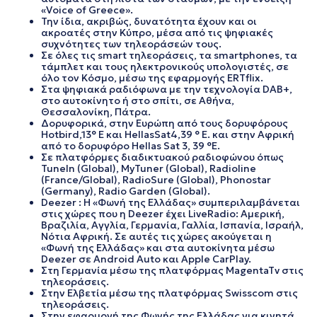
«Voice of Greece».
Την ίδια, ακριβώς, δυνατότητα έχουν και οι
ακροατές στην Κύπρο, μέσα από τις ψηφιακές
συχνότητες των τηλεοράσεών τους.
Σε όλες τις smart τηλεοράσεις, τα smartphones, τα
τάμπλετ και τους ηλεκτρονικούς υπολογιστές, σε
όλο τον Κόσμο, μέσω της εφαρμογής ERTflix.
Στα ψηφιακά ραδιόφωνα με την τεχνολογία DAB+,
στο αυτοκίνητο ή στο σπίτι, σε Αθήνα,
Θεσσαλονίκη, Πάτρα.
Δορυφορικά, στην Ευρώπη από τους δορυφόρους
Hotbird,13° E και HellasSat4,39 ° E. και στην Αφρική
από το δορυφόρο Hellas Sat 3, 39 °E.
Σε πλατφόρμες διαδικτυακού ραδιοφώνου όπως
TuneIn (Global), MyTuner (Global), Radioline
(France/Global), RadioSure (Global), Phonostar
(Germany), Radio Garden (Global).
Deezer : Η «Φωνή της Ελλάδας» συμπεριλαμβάνεται
στις χώρες που η Deezer έχει LiveRadio: Αμερική,
Βραζιλία, Αγγλία, Γερμανία, Γαλλία, Ισπανία, Ισραήλ,
Νότια Αφρική. Σε αυτές τις χώρες ακούγεται η
«Φωνή της Ελλάδας» και στα αυτοκίνητα μέσω
Deezer σε Android Auto και Apple CarPlay.
Στη Γερμανία μέσω της πλατφόρμας MagentaTv στις
τηλεοράσεις.
Στην Ελβετία μέσω της πλατφόρμας Swisscom στις
τηλεοράσεις.
Στην εφαρμογή της Φωνής της Ελλάδας για κινητά