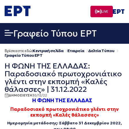
Μετάβαση
σε
LIVE
περιεχόμενο
Γραφείο Τύπου ΕΡΤ
Βρίσκεστε εδώ:
Κεντρική σελίδα
Εταιρεία
Δελτία Τύπου
Γραφείο Τύπου ΕΡΤ
Η ΦΩΝΗ ΤΗΣ ΕΛΛΑΔΑΣ:
Παραδοσιακό πρωτοχρονιάτικο
γλέντι στην εκπομπή «Καλές
θάλασσες» | 31.12.2022
ΔΗΜΟΣΙΕΥΣΗ
30/12/22
Η ΦΩΝΗ ΤΗΣ ΕΛΛΑΔΑΣ
Παραδοσιακό πρωτοχρονιάτικο γλέντι στην
εκπομπή «Καλές θάλασσες»
Ημερομηνία μετάδοσης: Σάββατο 31 Δεκεμβρίου 2022,