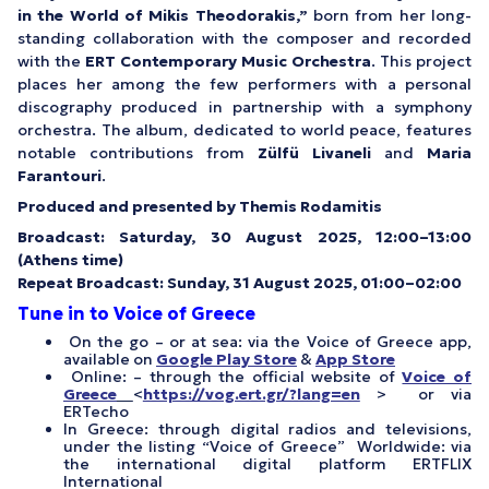
in the World of Mikis Theodorakis
,”
born from her long-
standing collaboration with the composer and recorded
with the
ERT Contemporary Music Orchestra
. This project
places her among the few performers with a personal
discography produced in partnership with a symphony
orchestra. The album, dedicated to world peace, features
notable contributions from
Zülfü Livaneli
and
Maria
Farantouri
.
Produced and presented by Themis Rodamitis
Broadcast: Saturday, 30 August 2025, 12:00–13:00
(Athens time)
Repeat Broadcast: Sunday, 31 August 2025, 01:00–02:00
Tune in to Voice of Greece
On the go – or at sea: via the Voice of Greece app,
available on
Google Play Store
&
App Store
Online: – through the official website of
Voice of
Greece
<
https://vog.ert.gr/?lang=en
> or via
ERTecho
In Greece: through digital radios and televisions,
under the listing “Voice of Greece” Worldwide: via
the international digital platform ERTFLIX
International