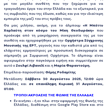
με τον μεγάλο συνθέτη που την ξεχώρισε για να
τραγουδήσει έργα του στην Ελλάδα και το εξωτερικό, για
τις συμβουλές που της έδωσε, καθώς και για την ιδιαίτερη
εμπειρία της μαζί του στις πρόβες τους.
Θα μας μιλήσει, ακόμη, για το άλμπουμ
«
Η Μπέττυ
Χαρλαύτη στον κόσμο του Μίκη Θεοδωράκη»
που
προέκυψε από τη μακρόχρονη συνεργασία της με τον
συνθέτη και ηχογραφήθηκε με την
Ορχήστρα Σύγχρονης
Μουσικής της ΕΡΤ,
γεγονός που την καθιστά μία από τις
ελάχιστες ερμηνεύτριες με προσωπική δισκογραφία σε
σύμπραξη με Συμφωνική Ορχήστρα. Το άλμπουμ είναι
αφιερωμένο στην παγκόσμια ειρήνη και συμμετέχουν σε
αυτό ο
Ζουλφί Λιβανελί
και η
Μαρία Φαραντούρη.
Επιμέλεια-παρουσίαση:
Θέμης Ροδαμίτης
Μετάδοση:
Σάββατο 30 Αυγούστου 2025, 12:00
ώρα
Ελλάδας και
σε επανάληψη
Κυριακή 31 Αυγούστου,
01:00
.
ΤΡΟΠΟΙ ΑΚΡΟΑΣΗΣ ΤΗΣ ΦΩΝΗΣ ΤΗΣ ΕΛΛΑΔΑΣ
Εν κινήσει – ή εν πλω- στην εφαρμογή της Φωνής της
Ελλάδας, διαθέσιμη στο Google Play Store και στο