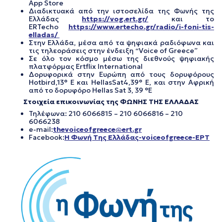
App Store
Διαδικτυακά από την ιστοσελίδα της Φωνής της
Ελλάδας
https://vog.ert.gr/
και το
ERTecho
https://www.ertecho.gr/radio/i-foni-tis-
elladas/
Στην Ελλάδα, μέσα από τα ψηφιακά ραδιόφωνα και
τις τηλεοράσεις στην ένδειξη “Voice of Greece”
Σε όλο τον κόσμο μέσω της διεθνούς ψηφιακής
πλατφόρμας Ertflix International
Δορυφορικά στην Ευρώπη από τους δορυφόρους
Hotbird,13° E και HellasSat4,39° E, και στην Αφρική
από το δορυφόρο Hellas Sat 3, 39 °E
Στοιχεία επικοινωνίας της ΦΩΝΗΣ ΤΗΣ ΕΛΛΑΔΑΣ
Τηλέφωνα: 210 6066815 – 210 6066816 – 210
6066238
e-mail:
thevoiceofgreece@ert.gr
Facebook:
Η Φωνή Της Ελλάδας-voiceofgreece-ΕΡΤ