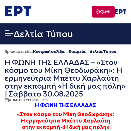
Μετάβαση
σε
LIVE
περιεχόμενο
Δελτία Τύπου
Βρίσκεστε εδώ:
Κεντρική σελίδα
Εταιρεία
Δελτία Τύπου
Η ΦΩΝΗ ΤΗΣ ΕΛΛΑΔΑΣ – «Στον
κόσμο του Μίκη Θεοδωράκη»: Η
ερμηνεύτρια Μπέττυ Χαρλαύτη
στην εκπομπή «Η δική μας πόλη»
| Σάββατο 30.08.2025
ΔΗΜΟΣΙΕΥΣΗ
28/08/25
Η ΦΩΝΗ ΤΗΣ ΕΛΛΑΔΑΣ
«Στον κόσμο του Μίκη Θεοδωράκη»:
Η ερμηνεύτρια Μπέττυ Χαρλαύτη
στην εκπομπή «Η δική μας πόλη»