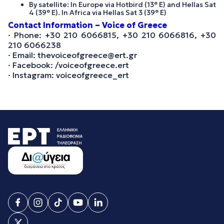
By satellite: In Europe via Hotbird (13° E) and Hellas Sat
4 (39° E). In Africa via Hellas Sat 3 (39° E)
Contact Information – Voice of Greece
· Phone: +30 210 6066815, +30 210 6066816, +30
210 6066238
· Email: thevoiceofgreece@ert.gr
· Facebook: /voiceofgreece.ert
· Instagram: voiceofgreece_ert