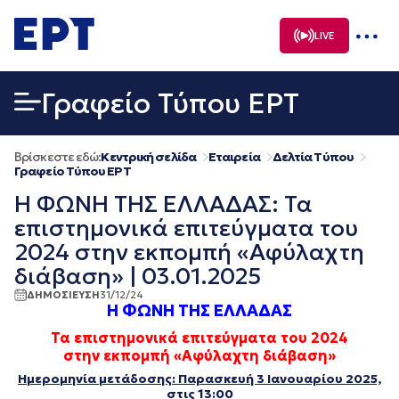
Μετάβαση
σε
LIVE
περιεχόμενο
Γραφείο Τύπου ΕΡΤ
Βρίσκεστε εδώ:
Κεντρική σελίδα
Εταιρεία
Δελτία Τύπου
Γραφείο Τύπου ΕΡΤ
Η ΦΩΝΗ ΤΗΣ ΕΛΛΑΔΑΣ: Τα
επιστημονικά επιτεύγματα του
2024 στην εκπομπή «Αφύλαχτη
διάβαση» | 03.01.2025
ΔΗΜΟΣΙΕΥΣΗ
31/12/24
Η ΦΩΝΗ ΤΗΣ ΕΛΛΑΔΑΣ
Τα επιστημονικά επιτεύγματα του 2024
στην εκπομπή «Αφύλαχτη διάβαση»
Ημερομηνία μετάδοσης: Παρασκευή 3 Ιανουαρίου 2025,
στις 13:00