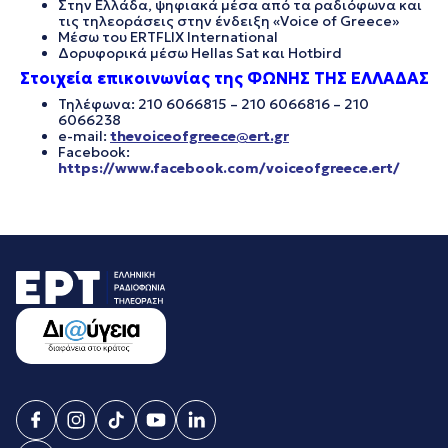
Στην Ελλάδα, ψηφιακά μέσα από τα ραδιόφωνα και
τις τηλεοράσεις στην ένδειξη «Voice of Greece»
Μέσω του ERTFLIX International
Δορυφορικά μέσω Hellas Sat και Hotbird
Στοιχεία επικοινωνίας της ΦΩΝΗΣ ΤΗΣ ΕΛΛΑΔΑΣ
Τηλέφωνα: 210 6066815 – 210 6066816 – 210
6066238
e-mail:
thevoiceofgreece@ert.gr
Facebook:
https://www.facebook.com/voiceofgreece.ert/