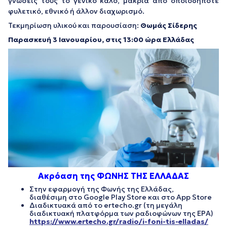
γνώσεις τους το γενικό καλό, μακριά από οποιοδήποτε
φυλετικό, εθνικό ή άλλον διαχωρισμό.
Τεκμηρίωση υλικού και παρουσίαση:
Θωμάς Σίδερης
Παρασκευή 3 Ιανουαρίου, στις 13:00 ώρα Ελλάδας
Ακρόαση της ΦΩΝΗΣ ΤΗΣ ΕΛΛΑΔΑΣ
Στην εφαρμογή της Φωνής της Ελλάδας,
διαθέσιμη στο Google Play Store και στο App Store
Διαδικτυακά από το ertecho.gr (τη μεγάλη
διαδικτυακή πλατφόρμα των ραδιοφώνων της ΕΡΑ)
https://www.ertecho.gr/radio/i-foni-tis-elladas/