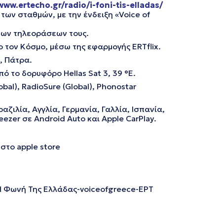
www.ertecho.gr/radio/i-foni-tis-elladas/
ων σταθμών, με την ένδειξη «Voice of
 των τηλεοράσεων τους.
ο τον Κόσμο, μέσω της εφαρμογής ERTflix.
, Πάτρα.
ό το δορυφόρο Hellas Sat 3, 39 °E.
al), RadioSure (Global), Phonostar
αζιλία, Αγγλία, Γερμανία, Γαλλία, Ισπανία,
ezer σε Android Auto και Apple CarPlay.
 στο apple store
 Η Φωνή Της Ελλάδας-voiceofgreece-ΕΡΤ