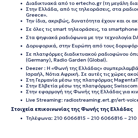
Διαδικτυακά από το ertecho.gr (τη μεγάλη δ
Στην Ελλάδα, από τις τηλεοράσεις, στα ραδιο
Greece».
Την ίδια, ακριβώς, δυνατότητα έχουν και οι 
Σε όλες τις smart τηλεοράσεις, τα smartphone
Στα ψηφιακά ραδιόφωνα με την τεχνολογία DA
Δορυφορικά, στην Ευρώπη από τους δορυφόρους 
Σε πλατφόρμες διαδικτυακού ραδιοφώνου όπως T
(Germany), Radio Garden (Global).
Deezer : Η «Φωνή της Ελλάδας» συμπεριλαμβάνε
Ισραήλ, Νότια Αφρική. Σε αυτές τις χώρες ακο
Στη Γερμανία μέσω της πλατφόρμας MagentaTv
Στην Ελβετία μέσω της πλατφόρμας Swisscom 
Στην εφαρμογή της Φωνής της Ελλάδας για κινη
Live Streaming: radiostreaming.ert.gr/ert-voi
Στοιχεία επικοινωνίας της Φωνής της Ελλάδας
Τηλέφωνα: 210 6066815 – 210 6066816 – 210 