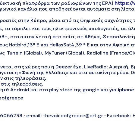
ιαδικτυακή πλατφόρμα των ραδιοφώνων της ΕΡΑ)
https://
φωνικά κανάλια που αποθηκεύονται αυτόματα στη λίστα τ
ακροατές στην Κύπρο, μέσα από τις ψηφιακές συχνότητες
s, τα τάμπλετ και τους ηλεκτρονικούς υπολογιστές, σε όλ
B+, στο αυτοκίνητο ή στο σπίτι, σε Αθήνα, Θεσσαλονίκη
Hotbird,13° E και HellasSat4,39 ° E και στην Αφρική απ
uneIn (Global), MyTuner (Global), Radioline (France/Glob
ται στις χώρες που η Deezer έχει LiveRadio: Αμερική, Βρ
ύγεται η «Φωνή της Ελλάδας» και στα αυτοκίνητα μέσω De
 στις τηλεοράσεις.
στις τηλεοράσεις.
τά Android και στο play store της google και για iphone
ceofgreece
6066238 · e-mail: thevoiceofgreece@ert.gr · Facebook: