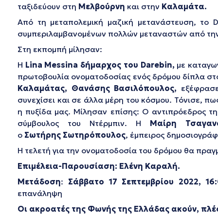
ταξιδεύουν στη
Μελβούρνη
και στην
Καλαμάτα.
Από τη μεταπολεμική μαζική μετανάστευση, το D
συμπεριλαμβανομένων πολλών μεταναστών από την
Στη εκπομπή μίλησαν:
Η
Lina
Messina
δήμαρχος του
Darebin
,
με καταγωγ
πρωτοβουλία ονοματοδοσίας ενός δρόμου δίπλα στ
Καλαμάτας, Θανάσης Βασιλόπ
o
υλος,
εξέφρασε
συνεχίσει και σε άλλα μέρη του κόσμου. Τόνισε, πω
η πυξίδα μας. Μίλησαν επίσης: Ο αντιπρόεδρος 
σύμβουλος του Ντέρμπιν. Η
Μαίρη Τσαγαν
ο
Σωτήρης Σωτηρόπουλος
, έμπειρος δημοσιογρά
Η τελετή για την ονοματοδοσία του δρόμου θα πρα
Επιμέλεια-Παρουσίαση: Ελένη Καραλή.
Μετάδοση
:
Σάββατο 17 Σεπτεμβρίου 2022, 1
επανάληψη
Οι ακροατές της Φωνής της Ελλάδας ακούν, πλέ