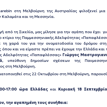
arebin στη Μελβούρνη της Αυστραλίας φιλοξενεί μια 
 Καλαμάτα και τη Μεσσηνία.
ή από τη Σικελία, μας μίλησε για την αγάπη που έχει γι
ο κτίριο της Παμμεσσηνιακής Αδελφότητας «Παπαφλέσσ
 τη χαρά του για την ονοματοδοσία του δρόμου στη
ς όπου και να είμαστε πρέπει να έχουμε την Ελλάδα και 
της Αδελφότητας «Παπαφλέσσας»
Γιώργος Μαστ
ρογιαν
ά
, υπεύθυνη δημοσίων σχέσεων της Πανμεσσην
φος στη Μελβούρνη.
γματοποιηθεί στις 22 Οκτωβρίου στη Μελβούρνη, παρουσ
6:00-17:00 ώρα Ελλάδας
και
Κυριακή 18 Σεπτεμβρί
ον, την αγαπημένη τους συνήθεια: