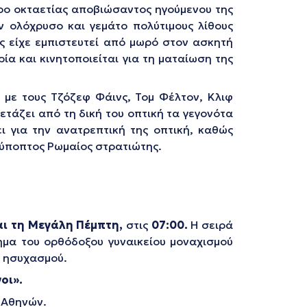
ρο οκταετίας αποβιώσαντος ηγούμενου της
 ολόχρυσο και γεμάτο πολύτιμους λίθους
ς είχε εμπιστευτεί από μωρό στον ασκητή
α και κινητοποιείται για τη ματαίωση της
, με τους Τζόζεφ Φάινς, Τομ Φέλτον, Κλιφ
ετάζει από τη δική του οπτική τα γεγονότα
 για την ανατρεπτική της οπτική, καθώς
χύποπτος Ρωμαίος στρατιώτης.
αι τη Μεγάλη Πέμπτη
,
στις
07:00.
Η σειρά
νημα του ορθόδοξου γυναικείου μοναχισμού
ύ ησυχασμού.
οι».
 Αθηνών.