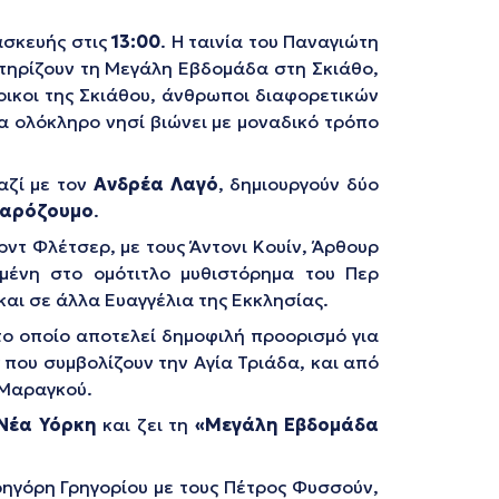
σκευής στις
13:00
. Η ταινία του Παναγιώτη
κτηρίζουν τη Μεγάλη Εβδομάδα στη Σκιάθο,
τοικοι της Σκιάθου, άνθρωποι διαφορετικών
να ολόκληρο νησί βιώνει με μοναδικό τρόπο
αζί με τον
Ανδρέα Λαγό
, δημιουργούν δύο
αρόζουμο
.
ρντ Φλέτσερ, με τους Άντονι Κουίν, Άρθουρ
σμένη στο ομότιτλο μυθιστόρημα του Περ
αι σε άλλα Ευαγγέλια της Εκκλησίας.
το οποίο αποτελεί δημοφιλή προορισμό για
 που συμβολίζουν την Αγία Τριάδα, και από
 Μαραγκού.
Νέα Υόρκη
και ζει τη
«Μεγάλη Εβδομάδα
ηγόρη Γρηγορίου με τους Πέτρος Φυσσούν,