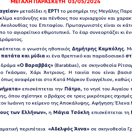
ΜΕΓΑΛΗ ΠΑΡΑΣΚΕΥΗ 03/05/2024
Mαγείαν»
μεταδίδει η
ΕΡΤ1
το μεσημέρι της Μεγάλης Παρα
 κλίμα κατάνυξης και πένθους που κυριαρχούν και χαρα
ς Ακολουθίας του Επιταφίου. Πρωταγωνιστές είναι οι κά
πο το αγιορείτικο εθιμοτυπικό. Το έαρ συνεορτάζει κι έ
 Δράματος.
ισκέπτεται ο γνωστός ηθοποιός
Δημήτρης Καμπόλης
. Μ
 πατάτα και μύδια
κι ένα θρεπτικό και παραδοσιακό
στ
ό δράμα
«Ο Βαραββάς»
(Barabbas), σε σκηνοθεσία Ρίτσα
ιο Γκάσμαν, Χάρι Άντριους. Η ταινία που είναι βασι
 όπως αναφέρεται στο Κατά Μάρκον Ευαγγέλιον, καθώς κ
υνήματα»
επισκέπτεται την
Πάτμο,
το νησί του Αιγαίου 
ης, όπου σχίστηκε ο βράχος σε τρεις μικρότερες σχισμές
τον Ιωάννη το κείμενο της Αποκάλυψης. Αφήγηση: Έλενα
μους των Ελλήνων»,
η
Μάγια Τσόκλη
επισκέπτεται τη
αματική περιπέτεια
«Αδελφός Άννα»
σε σκηνοθεσία Γρ