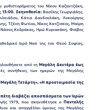
υ μυθιστορήματος του Νίκου Καζαντζάκη,
ς
13
:00. Σκηνοθεσία:
Βασίλης Γεωργιάδης.
ιλειάδου, Κάτια Δανδουλάκη, Λυκούργος
ης, Τζένη Φωτίου, Νίκος Χατζίσκος, Μαίρη
, Νάσος Κεδράκας, Ηρώ Κυριακάκη, Φοίβος
αθεδρικό Ιερό Ναό της του Θεού Σοφίας,
ολουθήσετε από τη
Μεγάλη Δευτέρα
έως
κές συνήθειες των ημερών της Μεγάλης
 Μεγάλη Τετάρτη»,
«H προετοιμασία της
μπέτη
διαβάζει αποσπάσματα των
Ιερών
ωγής 1979, που σκηνοθέτησε ο
Παντελής
ιον και απαγγέλλει ύμνους της Μεγάλης