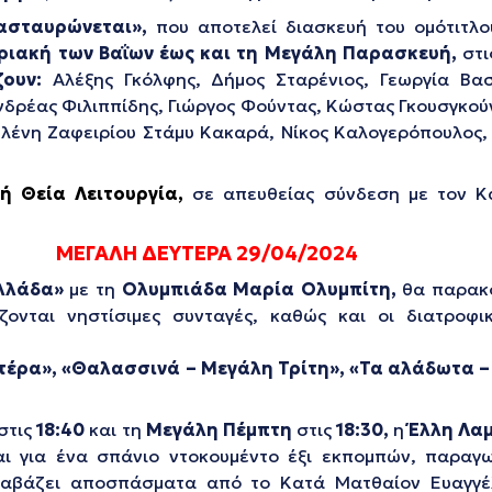
ασταυρώνεται»,
που αποτελεί διασκευή του ομότιτλο
ριακή των Βαΐων
έως και τη Μεγάλη Παρασκευή
,
στι
ζουν:
Αλέξης Γκόλφης, Δήμος Σταρένιος, Γεωργία Βασ
νδρέας Φιλιππίδης, Γιώργος Φούντας, Κώστας Γκουσγκούν
 Ελένη Ζαφειρίου Στάμυ Κακαρά, Νίκος Καλογερόπουλος
ή Θεία Λειτουργία,
σε απευθείας σύνδεση με τον Κ
ΜΕΓΑΛΗ ΔΕΥΤΕΡΑ 29/04/2024
Ελλάδα»
με τη
Ολυμπιάδα Μαρία Ολυμπίτη
,
θα παρακ
ονται νηστίσιμες συνταγές, καθώς και οι διατροφι
υτέρα»,
«Θαλασσινά – Μεγάλη Τρίτη»,
«Τα αλάδωτα –
στις
18:40
και τη
Μεγάλη Πέμπτη
στις
18:30,
η
Έλλη Λα
ι για ένα σπάνιο ντοκουμέντο έξι εκπομπών, παραγ
ιαβάζει αποσπάσματα από το Κατά Ματθαίον Ευαγγέλ