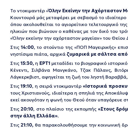
Το ντοκιμαντέρ «
Όλην Εκείνην την Aχόρταστον 
Κουντουρά μάς μεταφέρει με σεβασμό το ιδιαίτερο
όπου ακολουθείται το αγιορείτικο τελετουργικό τη
ηλικιών που βιώνουν ο καθένας με τον δικό του τρό
«Όλην εκείνην την αχόρταστον μαγείαν» του Θείου
Στις
14:00
, το στούντιο της «ΠΟΠ Μαγειρικής» επ
νηστίσιμα πιάτα, αρχικά
ζυμαρικά με σάλτσα από
Στις
15:30,
η
ΕΡΤ1
μεταδίδει το βιογραφικό ιστορικ
Κένεντι, Σιλβάνα Μανγκάνο, Τζακ Πάλανς, Βιτόρ
Λάγκερκβιστ, αφηγείται τη ζωή του ληστή Βαραββά,
Στις
19:10
, η σειρά ντοκιμαντέρ
«Ιστορικά προσκ
τους Χριστιανούς, ιδιαίτερα η σπηλιά της Αποκάλυψ
εκεί ακουγόταν η φωνή του Θεού όταν υπαγόρευε σ
Στις
20:10
, στο πλαίσιο της εκπομπής
«Στους δρό
στην άλλη Ελλάδα»
.
Στις
21:10,
θα παρακολουθήσουμε την κοινωνική δρ