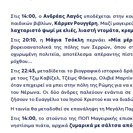
Στις
14:00,
ο
Ανδρέας Λαγός
υποδέχεται στην κο
παιδικών βιβλίων,
Κάρμεν Ρουγγέρη
. Μαζί μαγειρ
λαχταριστό ψωμί με ελιές, λιαστή ντομάτα, κρεμ
Στις
20:10
, η
Μάγια Τσόκλη
περνάει
«Μία μέ
βορειοανατολικά της πόλης των Σερρών, όπου στέ
οχυρωμένη πολιτεία, αποτέλεσμα απέραντης πίσ
μόχθου…
Στις
22:45,
μεταδίδεται το βιογραφικό ιστορικό δρ
με τους Τζιμ Καβίζελ, Τζέιμς Φόκνερ, Ολιβιέ Μαρτίν
όταν επιχειρεί να μπει στην πόλη της Ρώμης για να 
του Νέρωνα. Οι δύο άνδρες παλεύουν ενάντια σε 
ζήσουν το Ευαγγέλιο του Ιησού Χριστού και να διαδ
Η ταινία θα μεταδοθεί σε επανάληψη τη Μεγάλη Παρ
Στις
14:00
, το στούντιο της ΠΟΠ Μαγειρικής επι
νηστίσιμα πιάτα, αρχικά
ζυμαρικά με σάλτσα από