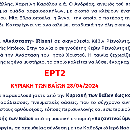
λης, Χαριτίνη Καρόλου κ.ά. Ο Ανδρέας, ανιψιός τού π
 μια ομάδα αρχαιοκαπήλων, με σκοπό να κλέψουν έναν
υ. Μία Εβραιοπούλα, η Άννα -την οποία ο πατέρας τη
δι. Καταφέρνει να ανακαλύψει σταδιακά την όλη σκευωρί
α
«Ανάσταση»
(Risen)
σε σκηνοθεσία Κέβιν Ρέινολντς
ις Μπόικο. Στην ταινία ο σκηνοθέτης Κέβιν Ρέινολντς εξ
την Ανάσταση του Ιησού Χριστού. Η ταινία ξεχωρίζει
ης ως ένα μυστήριο, το οποίο καλείται να λύσει ένας κα
ΕΡΤ2
ΚΥΡΙΑΚΗ ΤΩΝ ΒΑÏΩΝ 28/04/2024
α παρακολουθήσετε από την
Κυριακή των Βαΐων
έως κ
παράδεισους, πνευματικές οάσεις, που το σύγχρονο κί
 στους ορθόδοξους, τόπους περισυλλογής και εσωτερικο
κής των Βαΐων
από τη μουσική εκπομπή
«Βυζαντινοί ύμν
υργία,
σε απευθείας σύνδεση με τον Καθεδρικό Ιερό Ναό