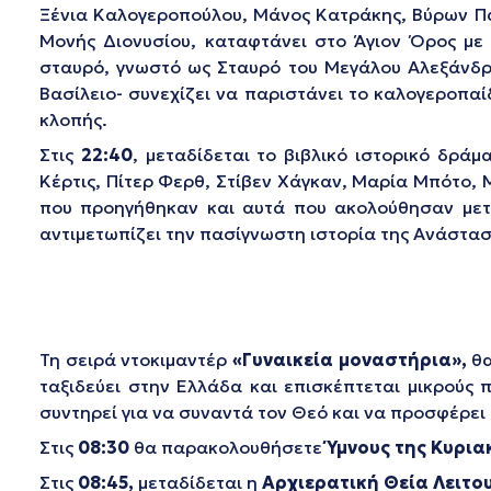
Ξένια Καλογεροπούλου, Μάνος Κατράκης, Βύρων Πάλ
Μονής Διονυσίου, καταφτάνει στο Άγιον Όρος με
σταυρό, γνωστό ως Σταυρό του Μεγάλου Αλεξάνδρο
Βασίλειο- συνεχίζει να παριστάνει το καλογεροπαί
κλοπής.
Στις
22:40
, μεταδίδεται το βιβλικό ιστορικό δράμ
Κέρτις, Πίτερ Φερθ, Στίβεν Χάγκαν, Μαρία Μπότο, Μ
που προηγήθηκαν και αυτά που ακολούθησαν μετά 
αντιμετωπίζει την πασίγνωστη ιστορία της Ανάστασ
Τη σειρά ντοκιμαντέρ
«Γυναικεία μοναστήρια»,
θ
ταξιδεύει στην Ελλάδα και επισκέπτεται μικρούς 
συντηρεί για να συναντά τον Θεό και να προσφέρει
Στις
08:30
θα παρακολουθήσετε
Ύμνους
της Κυρια
Στις
08:45,
μεταδίδεται η
Αρχιερατική Θεία Λειτο