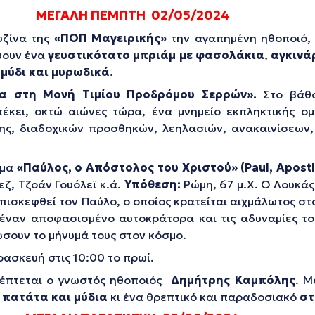
ΜΕΓΑΛΗ ΠΕΜΠΤΗ 02/05/2024
υζίνα της
«ΠΟΠ Μαγειρικής»
την αγαπημένη ηθοποιό,
εύουν ένα
γευστικότατο μπριάμ με φασολάκια
,
αγκινά
μύδι και μυρωδικά.
ρα στη Μονή Τιμίου Προδρόμου Σερρών».
Στο βάθ
κει, οκτώ αιώνες τώρα, ένα μνημείο εκπληκτικής ομο
της, διαδοχικών προσθηκών, λεηλασιών, ανακαινίσεω
άμα
«Παύλος, ο Απόστολος του Χριστού»
(Paul, Apostl
εζ, Τζοάν Γουόλεϊ κ.ά.
Υπόθεση:
Ρώμη, 67 μ.Χ. Ο Λουκάς,
επισκεφθεί τον Παύλο, ο οποίος κρατείται αιχμάλωτος στ
έναν αποφασισμένο αυτοκράτορα και τις αδυναμίες το
ώσουν το μήνυμά τους στον κόσμο.
ασκευή στις 10:00 το πρωί.
σκέπτεται ο γνωστός ηθοποιός
Δημήτρης Καμπόλης
. Μ
 πατάτα και μύδια
κι ένα θρεπτικό και παραδοσιακό
στ