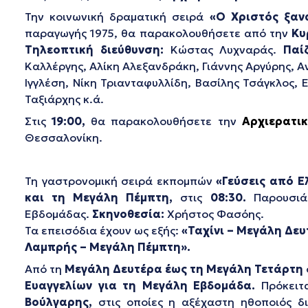
Την κοινωνική δραματική σειρά
«Ο Χριστός ξαν
παραγωγής 1975, θα παρακολουθήσετε από την
Κυ
Τηλεοπτική διεύθυνση:
Κώστας Λυχναράς.
Παί
Καλλέργης, Αλίκη Αλεξανδράκη, Γιάννης Αργύρης, Α
Ιγγλέση, Νίκη Τριανταφυλλίδη, Βασίλης Τσάγκλος,
Ταξιάρχης κ.ά.
Στις
19:00,
θα παρακολουθήσετε την
Αρχιερατικ
Θεσσαλονίκη.
Τη γαστρονομική σειρά εκπομπών
«Γεύσεις από 
και τη Μεγάλη Πέμπτη
,
στις
08:30.
Παρουσιάζ
Εβδομάδας.
Σκηνοθεσία:
Χρήστος Φασόης.
Τα επεισόδια έχουν ως εξής:
«Ταχίνι – Μεγάλη Δε
Λαμπρής – Μεγάλη Πέμπτη».
Από τη
Μεγάλη Δευτέρα έως τη Μεγάλη Τετάρτη
Ευαγγελίων για τη Μεγάλη Εβδομάδα.
Πρόκειτα
Βούλγαρης,
στις οποίες η αξέχαστη ηθοποιός δ