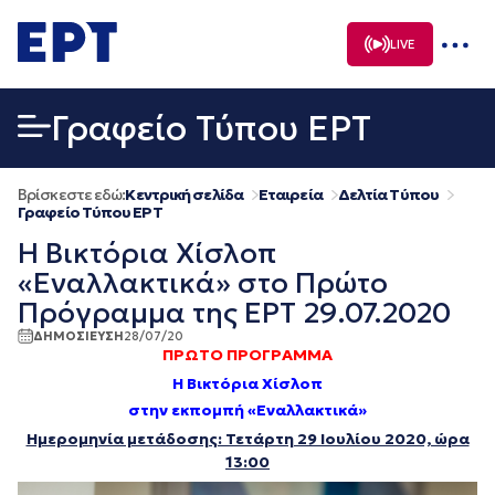
Μετάβαση
σε
LIVE
περιεχόμενο
Γραφείο Τύπου ΕΡΤ
Βρίσκεστε εδώ:
Κεντρική σελίδα
Εταιρεία
Δελτία Τύπου
Γραφείο Τύπου ΕΡΤ
Η Βικτόρια Χίσλοπ
«Εναλλακτικά» στο Πρώτο
Πρόγραμμα της ΕΡΤ 29.07.2020
ΔΗΜΟΣΙΕΥΣΗ
28/07/20
ΠΡΩΤΟ ΠΡΟΓΡΑΜΜΑ
Η Βικτόρια Χίσλοπ
στην εκπομπή «Εναλλακτικά»
Ημερομηνία μετάδοσης: Τετάρτη 29 Ιουλίου 2020, ώρα
13:00