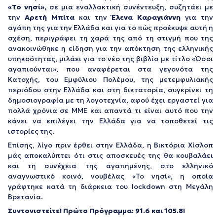
«Το νησί»,
σε μια εναλλακτική συνέντευξη, συζητάει με
την
Αρετή Μπίτα
και την
Έλενα Καραγιάννη
για την
αγάπη της για την Ελλάδα και για το πώς προέκυψε αυτή η
σχέση, περιγράφει τη χαρά της από τη στιγμή που της
ανακοινώθηκε η είδηση για την απόκτηση της ελληνικής
υπηκοότητας, μιλάει για το νέο της βιβλίο με τίτλο «Όσοι
αγαπιούνται», που αναφέρεται στα γεγονότα της
Κατοχής, του Εμφύλιου Πολέμου, της μετεμφυλιακής
περιόδου στην Ελλάδα και στη δικτατορία, συγκρίνει τη
δημοσιογραφία με τη λογοτεχνία, αφού έχει εργαστεί για
πολλά χρόνια σε ΜΜΕ και απαντά τι είναι αυτό που την
κάνει να επιλέγει την Ελλάδα για να τοποθετεί τις
ιστορίες της.
Επίσης, λίγο πριν έρθει στην Ελλάδα, η Βικτόρια Χίσλοπ
μάς αποκαλύπτει ότι στις αποσκευές της θα κουβαλάει
και τη συνέχεια της αγαπημένης, στο ελληνικό
αναγνωστικό κοινό, νουβέλας «Το νησί», η οποία
γράφτηκε κατά τη διάρκεια του lockdown στη Μεγάλη
Βρετανία.
Συντονιστείτε! Πρώτο Πρόγραμμα: 91.6 και 105.8!