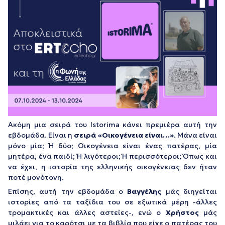
Ακόμη μια σειρά του I
storima
κάνει πρεμιέρα αυτή την
εβδομάδα. Είναι η
σειρά «Οικογένεια είναι…»
. Μάνα είναι
μόνο μία; Ή δύο; Οικογένεια είναι ένας πατέρας, μία
μητέρα, ένα παιδί; Ή λιγότεροι; Ή περισσότεροι; Όπως και
να έχει, η ιστορία της ελληνικής οικογένειας δεν ήταν
ποτέ μονότονη.
Επίσης, αυτή την εβδομάδα ο
Βαγγέλης
μάς διηγείται
ιστορίες από τα ταξίδια του σε εξωτικά μέρη -άλλες
τρομακτικές και άλλες αστείες-, ενώ ο
Χρήστος
μάς
μιλάει για το καρότσι με τα βιβλία που είχε ο πατέρας του