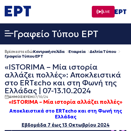
Μετάβαση
σε
LIVE
περιεχόμενο
Γραφείο Τύπου ΕΡΤ
Βρίσκεστε εδώ:
Κεντρική σελίδα
Εταιρεία
Δελτία Τύπου
Γραφείο Τύπου ΕΡΤ
«ISTORIMA – Μία ιστορία
αλλάζει πολλές»: Αποκλειστικά
στο ERTεcho και στη Φωνή της
Ελλάδας | 07-13.10.2024
ΔΗΜΟΣΙΕΥΣΗ
07/10/24
«ISTORIMA –
Μία ιστορία αλλάζει πολλές
»
Αποκλειστικά στο ERTεcho και στη Φωνή της
Ελλάδας
Εβδομάδα
7 έως 13 Οκτωβρίου 2024