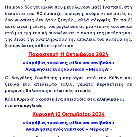
Η εικόνα δύο γυναικών που μεγαλώνουν μαζί ένα παιδί στη
δεκαετία του ’90 έμοιαζε περίεργη, ακόμα κι αν αυτές οι
δύο γυναίκες δεν ήταν ζευγάρι, αλλά αδερφές. Το παιδί
αυτό είναι η Ελένη, που μεγάλωσε σε μια «τυπκή κοινωνία»
από μια «μη τυπική οικογένεια». Η αγάπη της μητέρας και
της θείας της αναπλήρωσαν την απώλεια του πατέρα της,
ξεπερνώντας κάθε στερεότυπο.
Παρασκευή 11 Οκτωβρίου 2024
«
Καράβια, τυφώνες, φίδια και κανίβαλοι:
Αναμνήσεις ενός ναυτικού – Μέρος Α’»
Ο Βαγγέλης Γονιδάκης μπαρκάρει από την Κύθνο και
ξεκινά ένα ατέλειωτο ταξίδι γεμάτο περιπέτειες σε
μακρινές θάλασσες κι εξωτικές στεριές.
Κάθε Κυριακή ακούστε ένα επεισόδιο στα
ελληνικά
και
ένα
στα αγγλικά
.
Κυριακή 13
Οκτωβρίου
2024
«Καράβια, τυφώνες, φίδια και κανίβαλοι:
Αναμνήσεις ενός ναυτικού – Μέρος Β’»