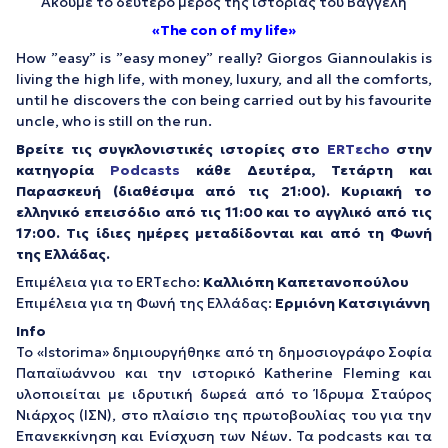
Ακούμε το δεύτερο μέρος της ιστορίας του Βαγγέλη
«
The con of my life»
How ”easy” is ”easy money” really? Giorgos Giannoulakis is
living the high life, with money, luxury, and all the comforts,
until he discovers the con being carried out by his favourite
uncle, who is still on the run.
Βρείτε τις συγκλονιστικές ιστορίες στο
ERTεcho
στην
κατηγορία
Podcasts
κάθε Δευτέρα, Τετάρτη και
Παρασκευή (διαθέσιμα από τις 21:00). Κυριακή το
ελληνικό επεισόδιο από τις 11:00 και το αγγλικό από τις
17:00. Τις ίδιες ημέρες μεταδίδονται και από τη Φωνή
της Ελλάδας.
Επιμέλεια για το ERTεcho:
Καλλιόπη Καπετανοπούλου
Επιμέλεια για τη Φωνή της Ελλάδας:
Ερμιόνη Κατσιγιάννη
Info
Το «Istorima» δημιουργήθηκε από τη δημοσιογράφο Σοφία
Παπαϊωάννου και την ιστορικό Katherine Fleming και
υλοποιείται με ιδρυτική δωρεά από το Ίδρυμα Σταύρος
Νιάρχος (ΙΣΝ), στο πλαίσιο της πρωτοβουλίας του για την
Επανεκκίνηση και Ενίσχυση των Νέων. Τα podcasts και τα