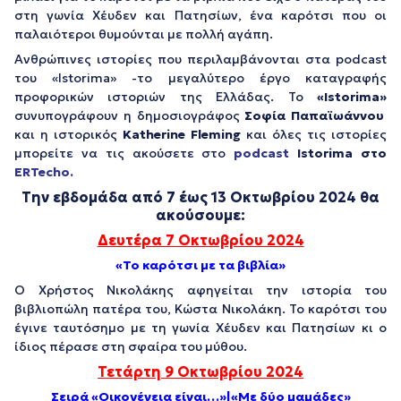
στη γωνία Χέυδεν και Πατησίων, ένα καρότσι που οι
παλαιότεροι θυμούνται με πολλή αγάπη.
Ανθρώπινες ιστορίες που περιλαμβάνονται στα podcast
του «Istorima» -το μεγαλύτερο έργο καταγραφής
προφορικών ιστοριών της Ελλάδας. Το
«
Istorima
»
συνυπογράφουν η δημοσιογράφος
Σοφία Παπαϊωάννου
και η ιστορικός
Katherine Fleming
και όλες τις ιστορίες
μπορείτε να τις ακούσετε στο
podcast
Istorima
στο
ERTecho.
Την εβδομάδα από
7 έως 13 Οκτωβρίου
2024 θα
ακούσουμε:
Δευτέρα 7 Οκτωβρίου 2024
«Το καρότσι με τα βιβλία»
Ο Χρήστος Νικολάκης αφηγείται την ιστορία του
βιβλιοπώλη πατέρα του, Κώστα Νικολάκη. Το καρότσι του
έγινε ταυτόσημο με τη γωνία Χέυδεν και Πατησίων κι ο
ίδιος πέρασε στη σφαίρα του μύθου.
Τετάρτη 9 Οκτωβρίου 2024
Σειρά «Οικογένεια είναι…»|«Με δύο μαμάδες»