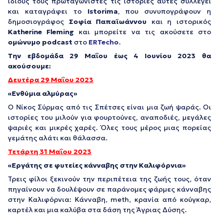
ίδιους τους πρωταγωνιστές τις ιστορίες αυτές συλλέγει
και καταγράφει το
Istorima
, που συνυπογράφουν η
δημοσιογράφος
Σοφία Παπαϊωάννου
και η ιστορικός
Katherine Fleming
και μπορείτε να τις ακούσετε στο
ομώνυμο podcast
στο
ERTecho
.
Tην εβδομάδα 29 Μαΐου έως 4 Ιουνίου 2023 θα
ακούσουμε:
Δευτέρα 29 Μαΐου 2023
«Ενθύμια αλμύρας»
Ο Νίκος Σύρμας από τις Σπέτσες είναι μια ζωή ψαράς. Οι
ιστορίες του μιλούν για φουρτούνες, αναποδιές, μεγάλες
ψαριές και μικρές χαρές. Όλες τους μέρος μιας πορείας
γεμάτης αλάτι και θάλασσα.
Τετάρτη 31 Μαΐου 2023
«
Εργάτης σε φυτείες κάνναβης στην Καλιφόρνια»
Τρεις φίλοι ξεκινούν την περιπέτεια της ζωής τους, όταν
πηγαίνουν να δουλέψουν σε παράνομες φάρμες κάνναβης
στην Καλιφόρνια: Κάνναβη, meth, κρανία από κούγκαρ,
καρτέλ και μια καλύβα στα δάση της Άγριας Δύσης.