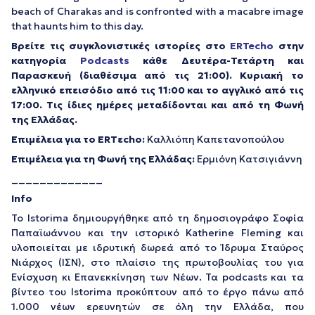
beach of Charakas and is confronted with a macabre image
that haunts him to this day.
Βρείτε τις συγκλονιστικές ιστορίες στο
ERTecho
στην
κατηγορία
Podcasts
κάθε Δευτέρα-Τετάρτη και
Παρασκευή (διαθέσιμα από τις 21:00). Κυριακή το
ελληνικό επεισόδιο από τις 11:00 και το αγγλικό από τις
17:00. Τις ίδιες ημέρες μεταδίδονται και από τη Φωνή
της Ελλάδας.
Επιμέλεια για το ERTεcho:
Καλλιόπη Καπετανοπούλου
Επιμέλεια για τη Φωνή της Ελλάδας:
Ερμιόνη Κατσιγιάννη
_____________
Info
Το Istorima δημιουργήθηκε από τη δημοσιογράφο Σοφία
Παπαϊωάννου και την ιστορικό Katherine Fleming και
υλοποιείται με ιδρυτική δωρεά από το Ίδρυμα Σταύρος
Νιάρχος (ΙΣΝ), στο πλαίσιο της πρωτοβουλίας του για
Ενίσχυση κι Επανεκκίνηση των Νέων. Τα podcasts και τα
βίντεο του Istorima προκύπτουν από το έργο πάνω από
1.000 νέων ερευνητών σε όλη την Ελλάδα, που