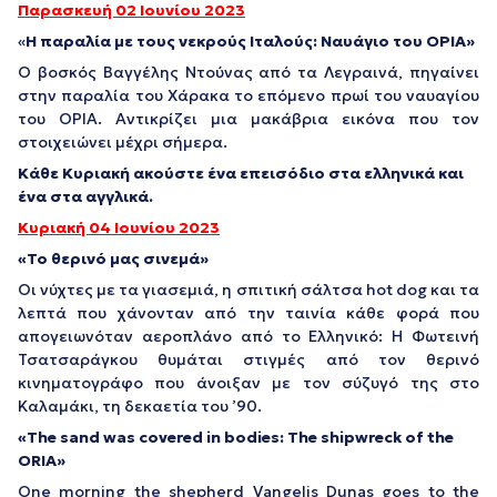
Παρασκευή 02 Ιουνίου 2023
«
Η παραλία με τους νεκρούς Ιταλούς: Ναυάγιο του ΟΡΙΑ»
Ο βοσκός Βαγγέλης Ντούνας από τα Λεγραινά, πηγαίνει
στην παραλία του Χάρακα το επόμενο πρωί του ναυαγίου
του ΟΡΙΑ. Αντικρίζει μια μακάβρια εικόνα που τον
στοιχειώνει μέχρι σήμερα.
Κάθε Κυριακή ακούστε ένα επεισόδιο στα ελληνικά και
ένα στα αγγλικά.
Κυριακή 04 Ιουνίου 2023
«Το θερινό μας σινεμά»
Οι νύχτες με τα γιασεμιά, η σπιτική σάλτσα hot dog και τα
λεπτά που χάνονταν από την ταινία κάθε φορά που
απογειωνόταν αεροπλάνο από το Ελληνικό: Η Φωτεινή
Τσατσαράγκου θυμάται στιγμές από τον θερινό
κινηματογράφο που άνοιξαν με τον σύζυγό της στο
Καλαμάκι, τη δεκαετία του ’90.
«The sand was covered in bodies: The shipwreck of the
ORIA»
One morning the shepherd Vangelis Dunas goes to the