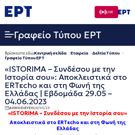
Μετάβαση
σε
LIVE
περιεχόμενο
Γραφείο Τύπου ΕΡΤ
Βρίσκεστε εδώ:
Κεντρική σελίδα
Εταιρεία
Δελτία Τύπου
Γραφείο Τύπου ΕΡΤ
«ISTORIMA – Συνδέσου με την
Ιστορία σου»: Αποκλειστικά στο
ERTεcho και στη Φωνή της
Ελλάδας | Εβδομάδα 29.05 –
04.06.2023
ΔΗΜΟΣΙΕΥΣΗ
29/05/23
«ISTORIMA – Συνδέσου με την Ιστορία σου»
Αποκλειστικά στο ERTεcho και στη Φωνή της
Ελλάδας