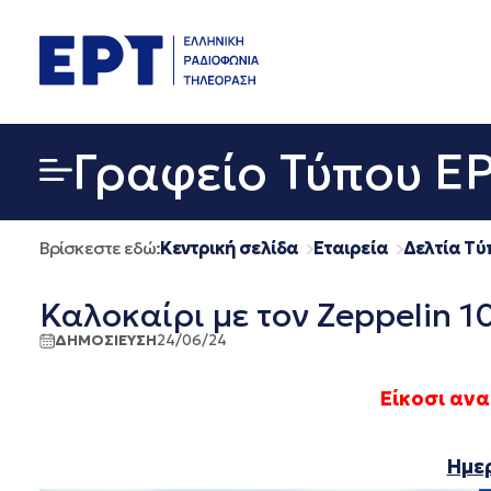
Μετάβαση
σε
περιεχόμενο
Γραφείο Τύπου Ε
Βρίσκεστε εδώ:
Κεντρική σελίδα
Εταιρεία
Δελτία Τύ
Καλοκαίρι με τον Zeppelin 1
ΔΗΜΟΣΙΕΥΣΗ
24/06/24
Είκοσι ανα
Ημε