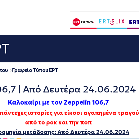
ΡΤ
που
Γραφείο Τύπου ΕΡΤ
06,7 | Από Δευτέρα 24.06.2024
Καλοκαίρι με τον Zeppelin 106,7
πάντεχες ιστορίες για είκοσι αγαπημένα τραγού
από το ροκ και την ποπ
ρομηνία μετάδοσης: Από Δευτέρα 24.06.2024