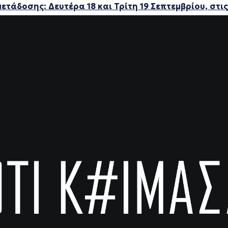
ετάδοσης: Δευτέρα 18 και Τρίτη 19 Σεπτεμβρίου, στις