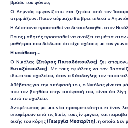
βράδυ του φόνου;
Ο Λημνιός εμφανίζεται και ζητάει από τον Ίσσα
στριμώξουν. Ποιον σύμμαχο θα βρει τελικά ο Λημνιό
Η Δέσποινα προσπαθεί να δικαιολογηθεί στον Νικόλα
Ποιος μαθητής προσπαθεί να ανοίξει τα μάτια στον δι
μαθήτρια που διέδωσε ότι είχε σχέσεις με τον γυμν
Η υπόθεση…
Ο Νικόλας
(Σπύρος Παπαδόπουλος)
ζει απομονω
Ευταξόπουλος)
. Με τους εφιάλτες να τον βασανί
ιδιωτικού σχολείου, όταν ο Κάσδαγλης τον παρακαλ
Αβέβαιος για την απόφασή του, ο Νικόλας γίνεται μ
που τον βοηθάει στην απόφασή του, είναι ότι λίγη
αυτό το σχολείο.
Αντιμέτωπος με μια νέα πραγματικότητα κι έναν λα
υποφέρουν από τις δικές τους ίντριγκες και παραβα
δικής του κόρης
(Γεωργία Μεσαρίτη)
, η οποία δεν