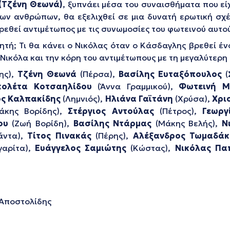
(Τζένη Θεωνά)
, ξυπνάει μέσα του συναισθήματα που εί
ων ανθρώπων, θα εξελιχθεί σε μια δυνατή ερωτική σχέ
ρεθεί αντιμέτωπος με τις συνωμοσίες του φωτεινού αυτο
τή; Τι θα κάνει ο Νικόλας όταν ο Κάσδαγλης βρεθεί έν
Νικόλα και την κόρη του αντιμέτωπους με τη μεγαλύτερη
ης),
Τζένη Θεωνά
(Πέρσα),
Βασίλης Ευταξόπουλος
(
κολέτα Κοτσαηλίδου
(Άννα Γραμμικού),
Φωτεινή Μ
ς Καλπακίδης
(Λημνιός),
Ηλιάνα Γαϊτάνη
(Χρύσα),
Χρι
άκης Βορίδης),
Στέργιος Αντούλας
(Πέτρος),
Γεωργ
ου
(Ζωή Βορίδη),
Βασίλης Ντάρμας
(Μάκης Βελής),
Ν
άντα),
Τίτος Πινακάς
(Πέρης),
Αλέξανδρος Τωμαδάκ
αρίτα),
Ευάγγελος Σαμιώτης
(Κώστας),
Νικόλας Πα
 Αποστολίδης