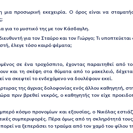
ρη μια προσωρινή εκεχειρία. Ο όρος είναι να σταματ
ς;
 για το μυστικό της με τον Κάσδαγλη.
ευθυντή για τον Σταύρο και τον Γιώργο; Τι υποπτεύεται ό
αστή, έλεγε τόσο καιρό ψέματα;
μένος σε ένα τροχόσπιτο, έχοντας παραιτηθεί από τ
ζουν και τη σκέψη στα θύματα από το μακελειό, δέχετα
εί να σκεφτεί το ενδεχόμενο να δουλέψουν εκεί.
άρτυρας της άγριας δολοφονίας ενός άλλου καθηγητή, στη
 ώρα πριν βρεθεί νεκρός, ο καθηγητής τον είχε προειδο
μπερό κόσμο προνομίων και εξουσίας, ο Νικόλας εστιάζε
τικές συμπεριφορές. Πέρα όμως από τη σκληρότητά τους, 
 μπορεί να ξεπεράσει το τραύμα από τον χαμό του φίλου τ