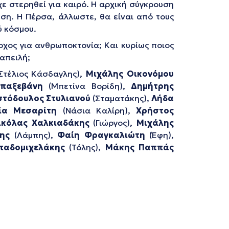
χε στερηθεί για καιρό. Η αρχική σύγκρουση
ση. Η Πέρσα, άλλωστε, θα είναι από τους
ύ κόσμου.
οχος για ανθρωποκτονία; Και κυρίως ποιος
 απειλή;
Στέλιος Κάσδαγλης),
Μιχάλης Οικονόμου
παξεβάνη
(Μπετίνα Βορίδη),
Δημήτρης
στόδουλος Στυλιανού
(Σταματάκης),
Λήδα
ία Μεσαρίτη
(Νάσια Καλίρη),
Χρήστος
ικόλας Χαλκιαδάκης
(Γιώργος),
Μιχάλης
ης
(Λάμπης),
Φαίη Φραγκαλιώτη
(Έφη),
παδομιχελάκης
(Τόλης),
Μάκης Παππάς