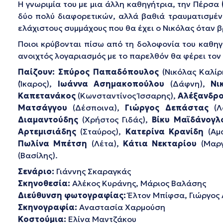
Η γνωριμία του με μια άλλη καθηγήτρια, την Πέρσα
δύο πολύ διαφορετικών, αλλά βαθιά τραυματισμέν
ελάχιστους συμμάχους που θα έχει ο Νικόλας όταν β
Ποιοι κρύβονται πίσω από τη δολοφονία του καθηγη
ανοιχτός λογαριασμός με το παρελθόν θα φέρει τον 
Παίζουν:
Σπύρος Παπαδόπουλος
(Νικόλας Καλίρ
(Ίκαρος),
Ιωάννα Ασημακοπούλου
(Δάφνη),
Νι
Καπετανάκος
(Κωνσταντίνος Ίσσαρης),
Αλέξανδρο
Ματσάγγου
(Δέσποινα),
Γιώργος Δεπάστας
(Λ
Διαμαντούδης
(Χρήστος Γιδάς),
Βίκυ Μαϊδάνογλ
Αρτεμισιάδης
(Σταύρος),
Κατερίνα Κρανίδη
(Αμ
Πωλίνα Μπέτση
(Λέτα),
Κάτια Νεκταρίου
(Μαργ
(Βασίλης).
Σενάριο:
Γιάννης Σκαραγκάς
Σκηνοθεσία:
Αλέκος Κυράνης, Μάριος Βαλάσης
Διεύθυνση φωτογραφίας:
Έλτον Μπίφσα, Γιώργος
Σκηνογραφία:
Αναστασία Χαρμούση
Κοστούμια:
Ελίνα Μαντζάκου