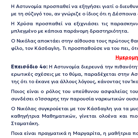
Η Αστυνομία προσπαθεί να εξηγήσει γιατί ο διευθυ
με τη σύζυγό του, αν γνώριζε ο ίδιος ότι η Δέσποιν
Η Χρύσα προσπαθεί να εξιχνιάσει τις παρασκηνια
μπλεγμένο με κάποια παράνομη δραστηριότητα.
Ο Νικόλας αποκτάει στην αίθουσα τους πρώτους θαυ
φίλο, τον Κάσδαγλη. Τι προσπαθούσε να του πει, ό
Ημερομη
Επεισόδιο 4ο:
Η Αστυνομία διερευνά την πιθανότητ
ερωτικές σχέσεις με το θύμα, παραδέχεται στην Ασ
της ότι το έκανε για άλλους λόγους, κάνοντας τον Ίκ
Ποιος είναι ο ρόλος του υπεύθυνου ασφαλείας του 
συνδέσει ο Ίσσαρης την παρουσία ναρκωτικών ουσιών
Ο Νικόλας συγκρούεται με τον Κάσδαγλη για τα μυσ
καθηγήτρια Μαθηματικών, γίνεται ολοένα και πιο
Σταματάκη.
Ποια είναι πραγματικά η Μαργαρίτα, η μαθήτρια πο