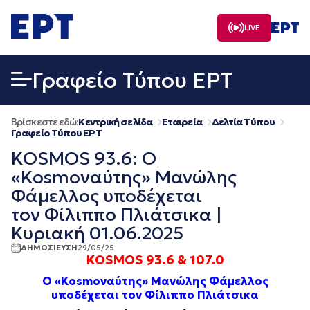
Μετάβαση
σε
LIVE
περιεχόμενο
Γραφείο Τύπου ΕΡΤ
Βρίσκεστε εδώ:
Κεντρική σελίδα
Εταιρεία
Δελτία Τύπου
Γραφείο Τύπου ΕΡΤ
KOSMOS 93.6: Ο
«Kosmoναύτης» Μανώλης
Φάμελλος υποδέχεται
τον Φίλιππο Πλιάτσικα |
Κυριακή 01.06.2025
ΔΗΜΟΣΙΕΥΣΗ
29/05/25
KOSMOS 93.6 & 107.0
Ο «Kosmoναύτης» Μανώλης Φάμελλος
υποδέχεται τον
Φίλιππο Πλιάτσικα