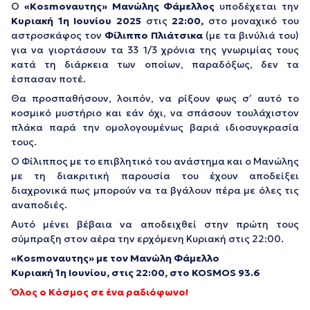
Ο
«Κosmoναυτης»
Μανώλης Φάμελλος
υποδέχεται την
Κυριακή 1η Ιουνίου 2025
στις
22:00,
στο μοναχικό του
αστροσκάφος τον
Φίλιππο Πλιάτσικα
(με τα βινύλιά του)
για να γιορτάσουν τα 33 1/3 χρόνια της γνωριμίας τους
κατά τη διάρκεια των οποίων, παραδόξως, δεν τα
έσπασαν ποτέ.
Θα προσπαθήσουν, λοιπόν, να ρίξουν φως σ’ αυτό το
κοσμικό μυστήριο και εάν όχι, να σπάσουν τουλάχιστον
πλάκα παρά την ομολογουμένως βαριά ιδιοσυγκρασία
τους.
Ο Φίλιππος με το επιβλητικό του ανάστημα και ο Μανώλης
με τη διακριτική παρουσία του έχουν αποδείξει
διαχρονικά πως μπορούν να τα βγάλουν πέρα με όλες τις
αναποδιές.
Αυτό μένει βέβαια να αποδειχθεί στην πρώτη τους
σύμπραξη στον αέρα την ερχόμενη Κυριακή στις 22:00.
«Κosmoναυτης» με τον Μανώλη Φάμελλο
Κυριακή 1η Ιουνίου, στις 22:00, στο KOSMOS 93.6
Όλος ο Κόσμος σε ένα ραδιόφωνο!