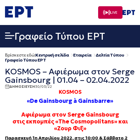
Μετάβαση
σε
LIVE
περιεχόμενο
Γραφείο Τύπου ΕΡΤ
Βρίσκεστε εδώ:
Κεντρική σελίδα
Εταιρεία
Δελτία Τύπου
Γραφείο Τύπου ΕΡΤ
KOSMOS – Αφιέρωμα στον Serge
Gainsbourg | 01.04 – 02.04.2022
ΔΗΜΟΣΙΕΥΣΗ
30/03/22
KOSMOS
«
De Gainsbourg à Gainsbarre
»
Αφιέρωμα στον Serge Gainsbourg
στις εκπομπές «The Cosmopolitans» και
«Ζουρ Φιξ»
Παρασκευή 1η Απριλίου
2022, στις 10:00 & Σάββατο 2