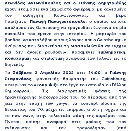
Λεωνίδας Αντωνόπουλος
και ο
Γιάννης Δημητριάδης
έχουν ετοιμάσει ένα ξεχωριστό αφιέρωμα, με καλεσμένο
τον καθηγητή Κοινωνιολογίας, και βέρο
Παριζιάνο,
Παναγή Παναγιωτόπουλο
, ο οποίος κάποτε
απόλαυσε τον Gainsbourg να τραγουδάει ζωντανά σε μία
συναυλία που έμεινε στην ιστορία… Η μαρτυρία του
βοηθάει να καταλάβουμε τους λόγους που ο Gainsbourg –ο
άνθρωπος που διασκεύασε τη
Μασσαλιώτιδα
σε reggae
και δεν άνοιξε ρουθούνι–, παραμένει
εμβληματική,
πολιτισμική
και
στιλιστική
αναφορά των Γάλλων εις το
διηνεκές.
Τo
Σάββατο 2 Απριλίου
2022
στις
14:00
, ο
Γιάννης
Στεφανάκος
, φανατικός θαυμαστής του Gainsbourg,
αφιερώνει το
«Ζουρ Φιξ»
στο έργο του σπουδαίου Γάλλου
δημιουργού… Τις διαφορετικές φάσεις της
τριαντάχρονης δισκογραφίας του, το πέρασμα από την
jazz στην εποχή των ye-ye, τα concept albums της
δεκαετίας του ’70, μέχρι τις επιρροές από τη reggae και
το new wave, στην τελευταία φάση της καριέρας του.
Γίνεται, επίσης, αναφορά στις μούσες που τον
ενέπνευσαν και τον τραγούδησαν (από