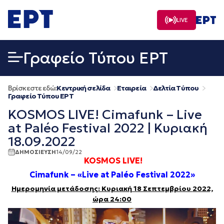
Μετάβαση
σε
LIVE
περιεχόμενο
Γραφείο Τύπου ΕΡΤ
Βρίσκεστε εδώ:
Κεντρική σελίδα
Εταιρεία
Δελτία Τύπου
Γραφείο Τύπου ΕΡΤ
KOSMOS LIVE! Cimafunk – Live
at Paléo Festival 2022 | Κυριακή
18.09.2022
ΔΗΜΟΣΙΕΥΣΗ
14/09/22
KOSMOS LIVE!
Cimafunk – «Live at Paléo Festival 2022»
Ημερομηνία μετάδοσης: Κυριακή 18 Σεπτεμβρίου
2022,
ώρα
24:00