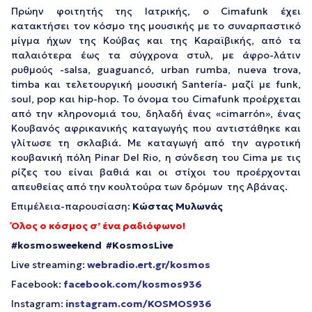
Πρώην φοιτητής της Ιατρικής, ο Cimafunk έχει
κατακτήσει τον κόσμο της μουσικής με το συναρπαστικό
μίγμα ήχων της Κούβας και της Καραϊβικής, από τα
παλαιότερα έως τα σύγχρονα στυλ, με άφρο-λάτιν
ρυθμούς -salsa, guaguancó, urban rumba, nueva trova,
timba και τελετουργική μουσική Santería- μαζί με funk,
soul, pop και hip-hop. Το όνομα του Cimafunk προέρχεται
από την κληρονομιά του, δηλαδή ένας «cimarrón», ένας
Κουβανός αφρικανικής καταγωγής που αντιστάθηκε και
γλίτωσε τη σκλαβιά. Με καταγωγή από την αγροτική
κουβανική πόλη Pinar Del Rio, η σύνδεση του Cima με τις
ρίζες του είναι βαθιά και οι στίχοι του προέρχονται
απευθείας από την κουλτούρα των δρόμων της Αβάνας.
Επιμέλεια-παρουσίαση:
Κώστας Μυλωνάς
Όλος ο κόσμος σ’ ένα ραδιόφωνο!
#
kosmosweekend #
KosmosLive
Live streaming:
webradio.ert.gr/kosmos
Facebook:
facebook.com/kosmos936
Instagram:
instagram.com/KOSMOS936