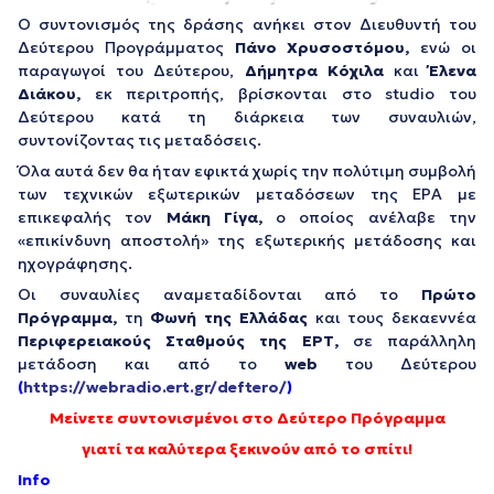
Ο συντονισμός της δράσης ανήκει στον Διευθυντή του
Δεύτερου Προγράμματος
Πάνο Χρυσοστόμου,
ενώ οι
παραγωγοί του Δεύτερου,
Δήμητρα Κόχιλα
και
Έλενα
Διάκου,
εκ περιτροπής, βρίσκονται στο studio του
Δεύτερου κατά τη διάρκεια των συναυλιών,
συντονίζοντας τις μεταδόσεις.
Όλα αυτά δεν θα ήταν εφικτά χωρίς την πολύτιμη συμβολή
των τεχνικών εξωτερικών μεταδόσεων της ΕΡΑ με
επικεφαλής τον
Μάκη Γίγα,
ο οποίος ανέλαβε την
«επικίνδυνη αποστολή» της εξωτερικής μετάδοσης και
ηχογράφησης.
Οι συναυλίες αναμεταδίδονται από το
Πρώτο
Πρόγραμμα,
τη
Φωνή της Ελλάδας
και τους δεκαεννέα
Περιφερειακούς Σταθμούς της ΕΡΤ,
σε παράλληλη
μετάδοση και από το
web
του Δεύτερου
(
https://webradio.ert.gr/deftero/
)
Μείνετε συντονισμένοι στο Δεύτερο Πρόγραμμα
γιατί τα καλύτερα ξεκινούν από το σπίτι!
Info