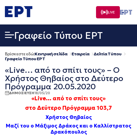
Μετάβαση
σε
LIVE
περιεχόμενο
Γραφείο Τύπου ΕΡΤ
Βρίσκεστε εδώ:
Κεντρική σελίδα
Εταιρεία
Δελτία Τύπου
Γραφείο Τύπου ΕΡΤ
«Live… από το σπίτι τους» – Ο
Χρήστος Θηβαίος στο Δεύτερο
Πρόγραμμα 20.05.2020
ΔΗΜΟΣΙΕΥΣΗ
18/05/20
«
Live
… από το σπίτι τους»
στο Δεύτερο Πρόγραμμα 103,7
Χρήστος Θηβαίος
M
αζί του ο Μάξιμος Δράκος και ο Καλλίστρατος
Δρακόπουλος