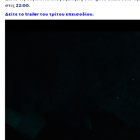
στις
22:00.
Δείτε το trailer του τρίτου επεισοδίου.
Πρόγραμμα
Αναπαραγωγής
Βίντεο