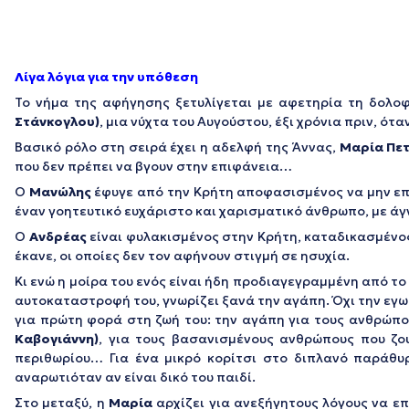
Λίγα λόγια για την υπόθεση
Το νήμα της αφήγησης ξετυλίγεται με αφετηρία τη δολο
Στάνκογλου)
, μια νύχτα του Αυγούστου, έξι χρόνια πριν, ότ
Βασικό ρόλο στη σειρά έχει η αδελφή της Άννας,
Μαρία Πετ
που δεν πρέπει να βγουν στην επιφάνεια…
Ο
Μανώλης
έφυγε από την Κρήτη αποφασισμένος να μην επι
έναν γοητευτικό ευχάριστο και χαρισματικό άνθρωπο, με άγ
Ο
Ανδρέας
είναι φυλακισμένος στην Κρήτη, καταδικασμένος σ
έκανε, οι οποίες δεν τον αφήνουν στιγμή σε ησυχία.
Κι ενώ η μοίρα του ενός είναι ήδη προδιαγεγραμμένη από το 
αυτοκαταστροφή του, γνωρίζει ξανά την αγάπη. Όχι την εγωι
για πρώτη φορά στη ζωή του: την αγάπη για τους ανθρώπου
Καβογιάννη)
, για τους βασανισμένους ανθρώπους που ζου
περιθωρίου… Για ένα μικρό κορίτσι στο διπλανό παράθυρ
αναρωτιόταν αν είναι δικό του παιδί.
Στο μεταξύ, η
Μαρία
αρχίζει για ανεξήγητους λόγους να ε