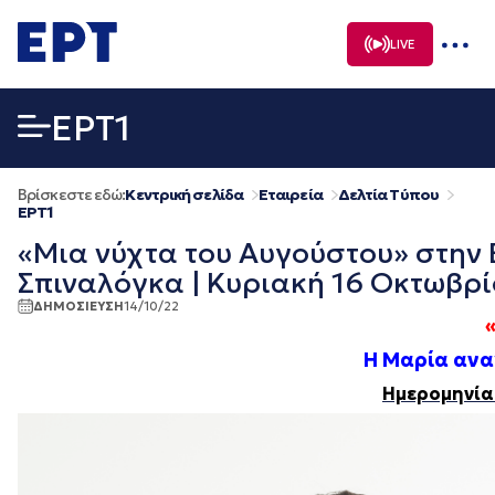
Μετάβαση
σε
LIVE
περιεχόμενο
EΡΤ1
Βρίσκεστε εδώ:
Κεντρική σελίδα
Εταιρεία
Δελτία Τύπου
EΡΤ1
«Μια νύχτα του Αυγούστου» στην Ε
Σπιναλόγκα | Κυριακή 16 Οκτωβρίο
ΔΗΜΟΣΙΕΥΣΗ
14/10/22
Η Μαρία αναγ
Ημερομηνία 