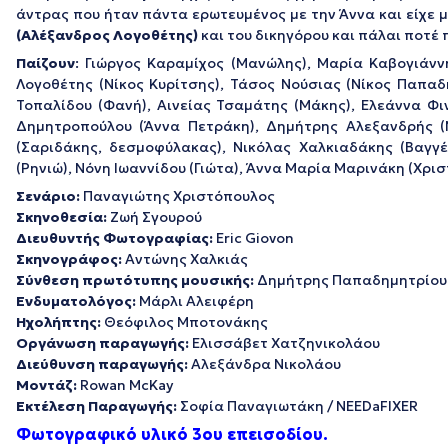
άντρας που ήταν πάντα ερωτευμένος με την Άννα και είχε 
(Αλέξανδρος Λογοθέτης)
και του δικηγόρου και πάλαι ποτέ
Παίζουν
: Γιώργος Καραμίχος (Μανώλης), Μαρία Καβογιάνν
Λογοθέτης (Νίκος Κυρίτσης), Τάσος Νούσιας (Νίκος Παπαδ
Τοπαλίδου (Φανή), Αινείας Τσαμάτης (Μάκης), Ελεάννα Φι
Δημητροπούλου (Άννα Πετράκη), Δημήτρης Αλεξανδρής (
(Σαριδάκης, δεσμοφύλακας), Νικόλας Χαλκιαδάκης (Βαγγέ
(Ρηνιώ), Νόνη Ιωαννίδου (Γιώτα), Άννα Μαρία Μαρινάκη (Χ
Σενάριο:
Παναγιώτης Χριστόπουλος
Σκηνοθεσία:
Ζωή Σγουρού
Διευθυντής Φωτογραφίας:
Eric Giovon
Σκηνογράφος:
Αντώνης Χαλκιάς
Σύνθεση πρωτότυπης μουσικής:
Δημήτρης Παπαδημητρίου
Ενδυματολόγος:
Μάρλι Αλειφέρη
Ηχολήπτης:
Θεόφιλος Μποτονάκης
Οργάνωση παραγωγής:
Ελισσάβετ Χατζηνικολάου
Διεύθυνση παραγωγής:
Αλεξάνδρα Νικολάου
Μοντάζ:
Rowan McKay
Εκτέλεση Παραγωγής:
Σοφία Παναγιωτάκη / NEEDaFIXER
Φωτογραφικό υλικό 3ου επεισοδίου.